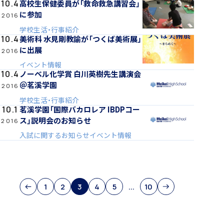
高校生保健委員が「救命救急講習会」
10.4
に参加
2016
学校生活・行事紹介
美術科 水見剛教諭が「つくば美術展」
10.4
アカデミアクラス（AC）
に出展
2016
イベント情報
ノーベル化学賞 白川英樹先生講演会
10.4
＠茗溪学園
2016
学校生活・行事紹介
茗溪学園「国際バカロレア IBDPコー
10.1
国際バカロレア（IB）クラス
ス」説明会のお知らせ
2016
入試に関するお知らせ
イベント情報
1
2
3
4
5
...
10
スーパーサイエンスハイスクール(SSH)
閉じる