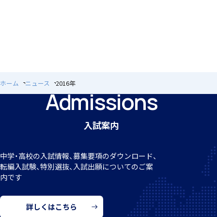
個人課題研究
ホーム
ニュース
2016年
Admissions
国内・海外研修旅行
入試案内
中学・高校の入試情報、募集要項のダウンロード、
転編
入試験、特別選抜、入試出願についてのご案
内です
キャンプ
詳しくはこちら