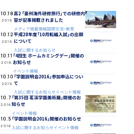
「SDGs」の取り組みについて
高2 「豪州海外研修旅行」での研修内
10.18
容が記事掲載されました
2016
メディア掲載情報
国際交流・教育
平成28年度「10月転編入試」の出願
10.12
について
2016
入試に関するお知らせ
いじめ防止基本方針
「4回生 ホームカミングデー」開催の
10.11
お知らせ
2016
イベント情報
「学園説明会2016」参加申込につい
10.10
て
2016
特色
入試に関するお知らせ
イベント情報
「第35回 茗渓学園美術展」開催のお
10.7
知らせ
2016
イベント情報
茗溪ジェネラルクラス（MG）
「学園説明会2016」開催のお知らせ
10.5
2016
入試に関するお知らせ
イベント情報