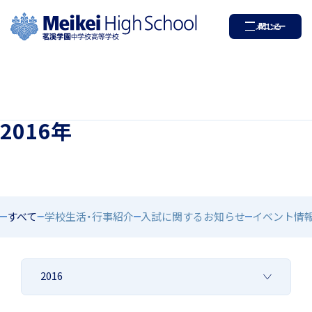
茗溪学園中学校高等学校
メニュー
閉じる
ホーム
学園紹介
2016年
学校長挨拶
すべて
学校生活・行事紹介
入試に関するお知らせ
イベント情
年間行事・課外活動