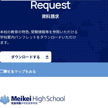
Request
資料請求
クラブ活動
本校の教育の特色、受験情報等を参照いただける
学校案
内パンフレットをダウンロードいただけ
ます。
MEIKEI ART GALLERY
ダウンロードする
サイトマップをみる
閉じる
国際教育
ホーム
学園紹介
留学制度