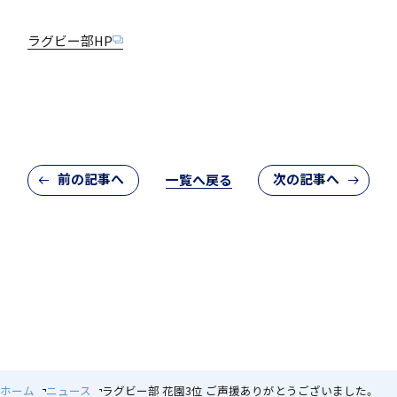
「SDGs」の取り組みについて
ラグビー部HP
いじめ防止基本方針
前の記事へ
次の記事へ
一覧へ戻る
特色
茗溪ジェネラルクラス（MG）
ホーム
ニュース
ラグビー部 花園3位 ご声援ありがとうございました。