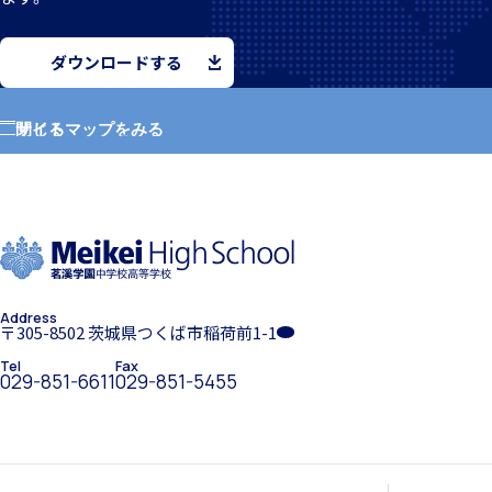
ダウンロードする
個人課題研究
サイトマップをみる
閉じる
ホーム
学園紹介
国内・海外研修旅行
Address
学校長挨拶
〒305-8502 茨城県つくば市稲荷前1-1
Tel
Fax
029-851-6611
029-851-5455
キャンプ