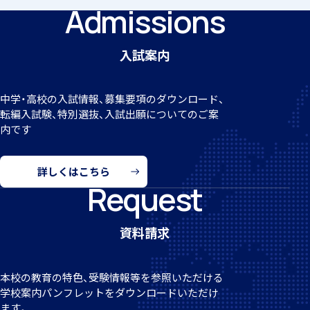
Admissions
入試案内
アカデミアクラス（AC）
閉じる
中学・高校の入試情報、募集要項のダウンロード、
転編
入試験、特別選抜、入試出願についてのご案
内です
国際バカロレア（IB）クラス
詳しくはこちら
Request
資料請求
スーパーサイエンスハイスクール(SSH)
本校の教育の特色、受験情報等を参照いただける
学校案
内パンフレットをダウンロードいただけ
ます。