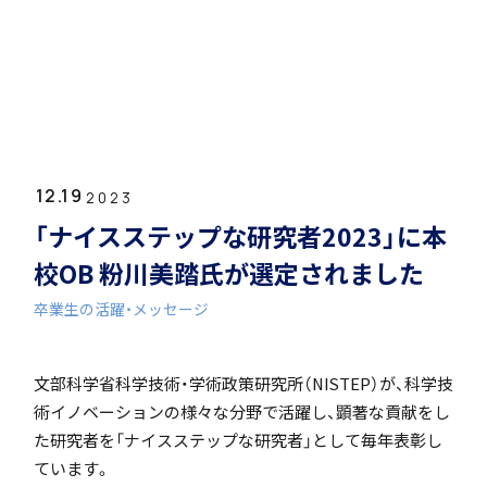
ホーム
学園紹介
12.19
学校長挨拶
2023
「ナイスステップな研究者2023」に本
校OB 粉川美踏氏が選定されました
卒業生の活躍・メッセージ
年間行事・課外活動
文部科学省科学技術・学術政策研究所（NISTEP）が、科学技
術イノベーションの様々な分野で活躍し、顕著な貢献をし
た研究者を「ナイスステップな研究者」として毎年表彰し
ています。