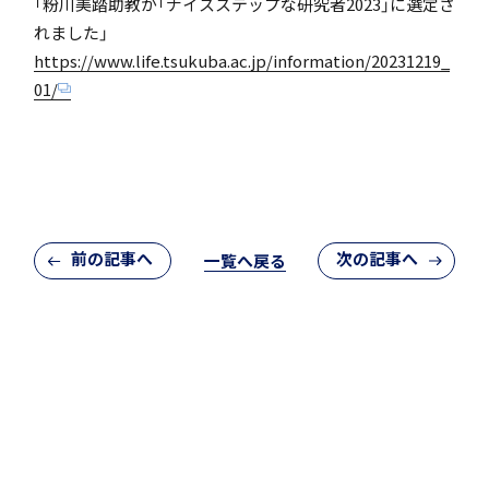
「粉川美踏助教が「ナイスステップな研究者2023」に選定さ
れました」
https://www.life.tsukuba.ac.jp/information/20231219_
アカデミアクラス（AC）
01/
国際バカロレア（IB）クラス
前の記事へ
次の記事へ
一覧へ戻る
閉じる
スーパーサイエンスハイスクール(SSH)