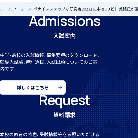
ホーム
ニュース
「ナイスステップな研究者2023」に本校OB 粉川美踏氏
Admissions
個人課題研究
入試案内
中学・高校の入試情報、募集要項のダウンロード、
転編
入試験、特別選抜、入試出願についてのご案
内です
国内・海外研修旅行
詳しくはこちら
Request
資料請求
キャンプ
本校の教育の特色、受験情報等を参照いただける