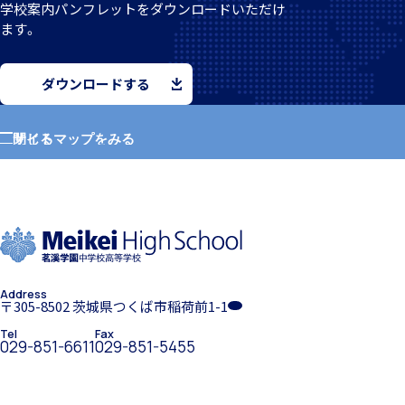
学校案
内パンフレットをダウンロードいただけ
ます。
クラブ活動
ダウンロードする
サイトマップをみる
閉じる
ホーム
MEIKEI ART GALLERY
学園紹介
Address
学校長挨拶
〒305-8502 茨城県つくば市稲荷前1-1
国際教育
Tel
Fax
029-851-6611
029-851-5455
留学制度