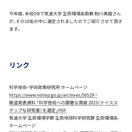
「SDGs」の取り組みについて
今年度、本校OBで筑波大学 生命環境系助教 粉川美踏さん
が、その10名の中に選定されましたのでご紹介させて頂き
ます。
いじめ防止基本方針
リンク
特色
科学技術・学術政策研究所 ホームページ
https://www.nistep.go.jp/archives/56529
報道発表資料 「科学技術への顕著な貢献 2023（ナイスス
テップな研究者）を選定」PDF
茗溪ジェネラルクラス（MG）
筑波大学 生命環境学群 生命地球科学研究群 生命環境系
ホームページ