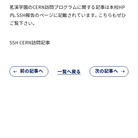
茗溪学園のCERN訪問プログラムに関する記事は本校HP
「SDGs」の取り組みについて
内、SSH報告のページに記載されています。こちらもぜひ
ご覧下さい。
SSH CERN訪問記事
いじめ防止基本方針
前の記事へ
次の記事へ
一覧へ戻る
特色
茗溪ジェネラルクラス（MG）