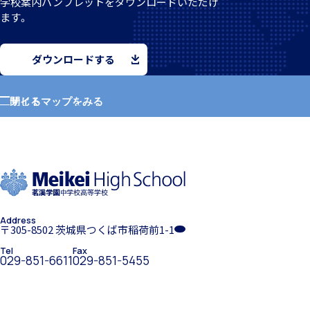
学校案
内パンフレットをダウンロードいただけ
ます。
個人課題研究
ダウンロードする
サイトマップをみる
閉じる
ホーム
国内・海外研修旅行
学園紹介
Address
学校長挨拶
〒305-8502 茨城県つくば市稲荷前1-1
Tel
Fax
029-851-6611
029-851-5455
キャンプ