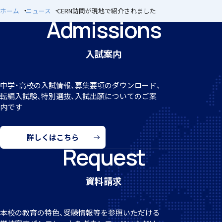
ホーム
ニュース
CERN訪問が現地で紹介されました
Admissions
アカデミアクラス（AC）
入試案内
閉じる
中学・高校の入試情報、募集要項のダウンロード、
転編
入試験、特別選抜、入試出願についてのご案
内です
国際バカロレア（IB）クラス
詳しくはこちら
Request
資料請求
スーパーサイエンスハイスクール(SSH)
本校の教育の特色、受験情報等を参照いただける