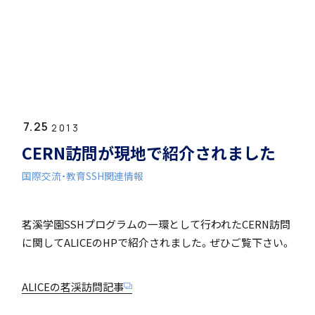
ホーム
学園紹介
7.25
学校長挨拶
2013
CERN訪問が現地で紹介されました
国際交流・教育
SSH関連情報
茗溪学園SSHプログラムの一環として行われたCERN訪問
年間行事・課外活動
に関してALICEのHPで紹介されました。ぜひご覧下さい。
ALICEの茗渓訪問記事