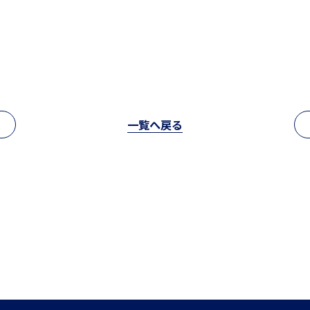
進路情報
MEIKEI ART GALLERY
進路実績
一覧へ戻る