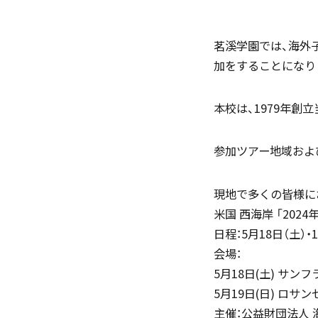
茗溪学園では、海外
加をすることになり
「SDGs」の取り組みについて
本校は、1979年創
参加ツアー地域およ
(
現地で多くの皆様に
いじめ防止基本方針
米国 西海岸 「202
日程：5月18日（土）・1
会場：
5月18日(土) サ
5月19日(日) ロ
学園寮
主催：公益財団法人 