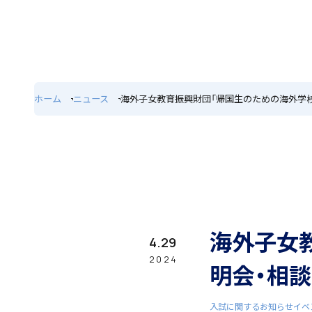
ホーム
特色
ホーム
ニュース
海外子女教育振興財団「帰国生のための海外学
学園紹介
学校長挨拶
海外子女
4.29
2024
明会・相
入試に関するお知らせ
イベ
年間行事・課外活動