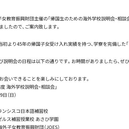
子女教育振興財団主催の「帰国生のための海外学校説明会・相談会2
国際バカロレア（IB）クラス
帰国生支援
ましたので、ご案内致します。
立当初より45年の帰国子女受け入れ実績を持つ、学寮を完備した「I
び説明会の日程は以下の通りです。お時間がありましたら、ぜひ
スーパーサイエンスハイスクール
海外からの留学生受け入れ
SSH)
お会いできることを楽しみにしております。
4年度 海外学校説明会・相談会」
9日（日）
入試案内
個人課題研究
ンフランシスコ日本語補習校
サンゼルス補習授業校 あさひ学園
海外子女教育振興財団（JOES）