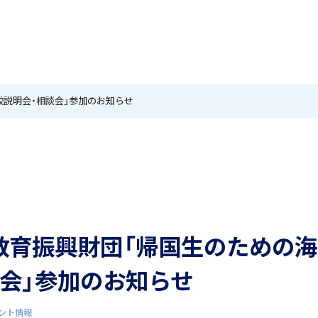
MEIKEI TIMES
在校生・保護者の方へ
卒業生
ホーム
ニュース
学園紹介
特色
国際教育
校説明会・相談会」参加のお知らせ
茗溪ジェネラルクラス（MG）
留学制度
教育振興財団「帰国生のための
アカデミアクラス（AC）
希望制海外研修制度
談会」参加のお知らせ
ント情報