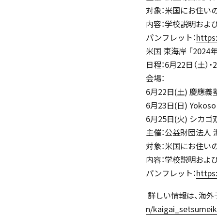
対象：米国にお住い
内容：学校説明および
パンフレット：
https
生活の様子
米国 東海岸 「202
日程：6月22日（土）・2
会場：
6月22日(土) 慶
6月23日(日) Yoko
6月25日(火) シカ
施設紹介
主催：公益財団法人 
対象：米国にお住い
内容：学校説明および
パンフレット：
https
学習支援 e-Dorm Lab
詳しい情報は、海外子
n/kaigai_setsumeik