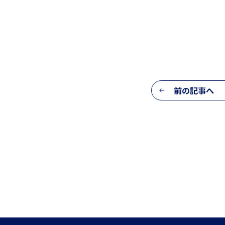
寮生インタビュー
前の記事へ
寮スタッフからご挨拶
寮生活Q＆A