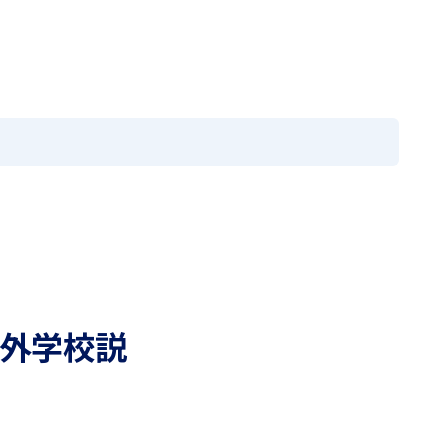
の方へ
採用情報
お問い合わせ
閉じる
メニュー
EN
国際教育
学園寮
進路情報
入試案内
アクセス
ニュース
アクセス
MEIKEI TIMES
卒業生の方へ
在学生・保護者の方へ
海外学校説
採用情報