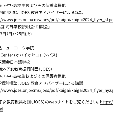
の小・中・高校生およびその保護者様他
中学入試情報
個別相談、JOES 教育アドバイザーによる講話
://www.joes.or.jp/cms/joes/pdf/kaigai/kaigai2024_flyer_sf.p
国内・海外研修旅行
4年度 海外学校説明会・相談会」
3日（日）・25日(火)
高校入試情報
應義塾ニューヨーク学院
so Center (オハイオ州コロンバス)
キャンプ
ゴ双葉会日本語学校
海外子女教育振興財団（JOES）
の小・中・高校生およびその保護者様他
転編入試験
個別相談、JOES 教育アドバイザーによる講話
://www.joes.or.jp/cms/joes/pdf/kaigai/kaigai2024_flyer_ny2.
クラブ活動
女教育振興財団（JOES）のwebサイトをご覧ください。
https:/
閉じる
ai