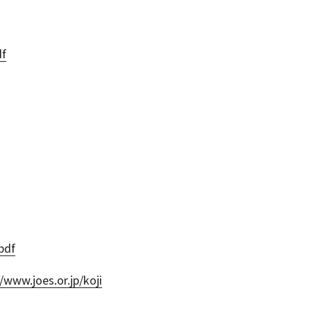
df
pdf
/www.joes.or.jp/koji