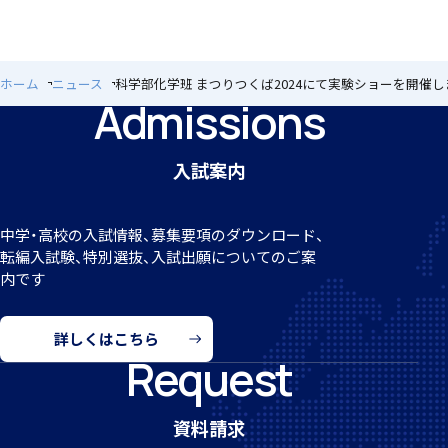
ホーム
ニュース
科学部化学班 まつりつくば2024にて実験ショーを開催
Admissions
希望制海外研修制度
入試案内
中学・高校の入試情報、募集要項のダウンロード、
転編
入試験、特別選抜、入試出願についてのご案
内です
帰国生支援
詳しくはこちら
Request
資料請求
海外からの留学生受け入れ