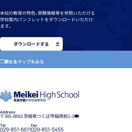
本校の教育の特色、受験情報等を参照いただける
学校案
内パンフレットをダウンロードいただけ
ます。
入試案内
ダウンロードする
中学入試情報
サイトマップをみる
閉じる
ホーム
学園紹介
高校入試情報
Address
学校長挨拶
〒305-8502 茨城県つくば市稲荷前1-1
Tel
Fax
029-851-6611
029-851-5455