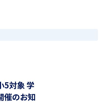
の方へ
採用情報
お問い合わせ
閉じる
メニュー
EN
国際教育
学園寮
進路情報
入試案内
アクセス
ニュース
アクセス
MEIKEI TIMES
卒業生の方へ
在学生・保護者の方へ
・小5対象 学
採用情報
開催のお知