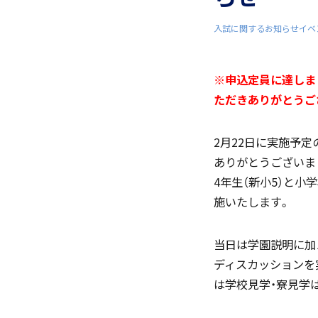
入試に関するお知らせ
イベ
※申込定員に達しま
ただきありがとうご
「SDGs」の取り組みについて
2月22日に実施予
ありがとうございま
(
4年生（新小5）と小
施いたします。
いじめ防止基本方針
当日は学園説明に加
ディスカッションを
は学校見学・寮見学
学園寮