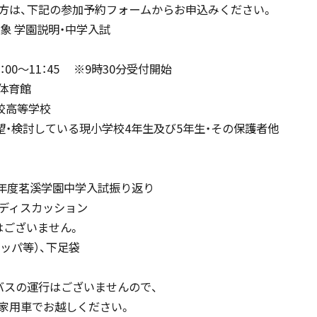
方は、下記の参加予約フォームからお申込みください。
中学入試情報
対象 学園説明・中学入試
国内・海外研修旅行
10：00～11：45 ※9時30分受付開始
一体育館
校高等学校
高校入試情報
望・検討している現小学校4年生及び5年生・その保護者他
キャンプ
5年度茗溪学園中学入試振り返り
ディスカッション
はございません。
転編入試験
リッパ等）、下足袋
クラブ活動
バスの運行はございませんので、
家用車でお越しください。