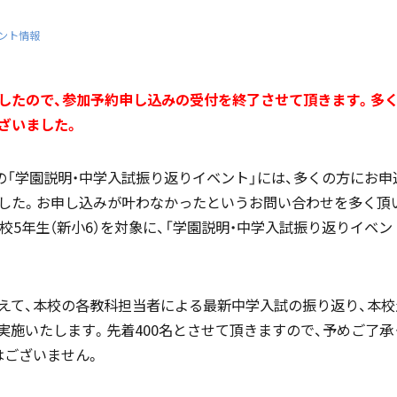
ント情報
国際バカロレア（IB）クラス
帰国生支援
したので、参加予約申し込みの受付を終了させて頂きます。多
ざいました。
定の「学園説明・中学入試振り返りイベント」には、多くの方にお申
スーパーサイエンスハイスクール
海外からの留学生受け入れ
した。お申し込みが叶わなかったというお問い合わせを多く頂
SSH)
学校5年生（新小6）を対象に、「学園説明・中学入試振り返りイベ
えて、本校の各教科担当者による最新中学入試の振り返り、本
入試案内
実施いたします。先着400名とさせて頂きますので、予めご了承
個人課題研究
はございません。