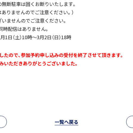
進路情報
の無断駐車は固くお断りいたします。
はありませんのでご注意ください。）
ざいませんのでご注意ください。
MEIKEI ART GALLERY
閉じる
の同時配信はありません。
月1日（土）10時～3月2日（日）18時
進路実績
したので、参加予約申し込みの受付を終了させて頂きます。
みいただきありがとうございました。
一覧へ戻る