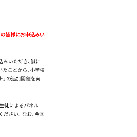
English
くの皆様にお申込みい
お問い合わせ
込みいただき、誠に
いたことから、小学校
資料ダウンロード
ント」の追加開催を実
校生徒によるパネル
ください。なお、今回