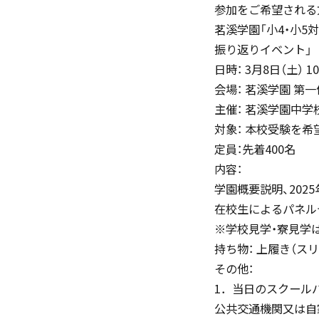
参加をご希望される
茗溪学園「小4・小5
振り返りイベント」
日時： 3月8日（土） 
生活の様子
会場： 茗溪学園 第
主催： 茗溪学園中学
対象： 本校受験を希
定員：先着400名
内容：
施設紹介
学園概要説明、202
在校生によるパネル
※学校見学・寮見学
持ち物： 上履き（ス
その他：
学習支援 e-Dorm Lab
1．当日のスクール
公共交通機関又は自