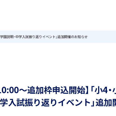
MEIKEI TIMES
在校生・保護者の方へ
卒業生
ホーム
ニュース
学園紹介
特色
国際教育
・小5対象 学園説明・中学入試振り返りイベント」追加開催のお知らせ
茗溪ジェネラルクラス（MG）
留学制度
) 10:00～追加枠申込開始】「小4
アカデミアクラス（AC）
希望制海外研修制度
中学入試振り返りイベント」追加