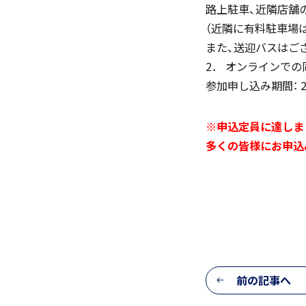
路上駐車、近隣店舗
（近隣に有料駐車場
また、送迎バスはご
2． オンラインで
寮生インタビュー
参加申し込み期間： 2
※申込定員に達しま
多くの皆様にお申込
寮スタッフからご挨拶
寮生活Q＆A
前の記事へ