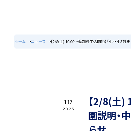
ホーム
特色
ホーム
ニュース
【2/8(土) 10:00～追加枠申込開始】「小4
学園紹介
学校長挨拶
【2/8(土
1.17
2025
園説明・
らせ
年間行事・課外活動