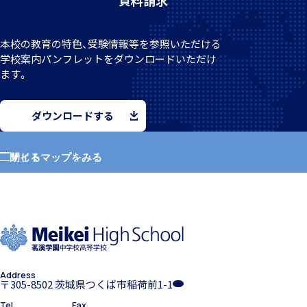
資料請求
転編入試験
本校の教育の特色、受験情報等を参照いただける
学校案
内パンフレットをダウンロードいただけ
ます。
進路情報
ダウンロードする
サイトマップをみる
閉じる
進路実績
ホーム
学園紹介
学園寮
Address
学校長挨拶
〒305-8502 茨城県つくば市稲荷前1-1
生活の様子
Tel
Fax