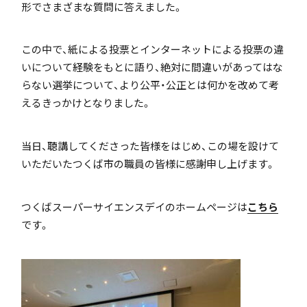
形でさまざまな質問に答えました。
この中で、紙による投票とインターネットによる投票の違
アカデミアクラス（AC）
いについて経験をもとに語り、絶対に間違いがあってはな
らない選挙について、より公平・公正とは何かを改めて考
えるきっかけとなりました。
当日、聴講してくださった皆様をはじめ、この場を設けて
国際バカロレア（IB）クラス
いただいたつくば市の職員の皆様に感謝申し上げます。
つくばスーパーサイエンスデイのホームページは
こちら
です。
スーパーサイエンスハイスクール(SSH)