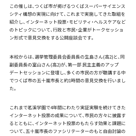
この催しは、つくば市が掲げるつくばスーパーサイエンス
「SDGs」の取り組みについて
シティ構想の実現に向けて、これまで実施してきた取組を
紹介し、インターネット投票・モビリティ・ヘルスケアなど
のトピックについて、行政と市民・企業がトークセッショ
ン形式で意見交換をする公開座談会です。
いじめ防止基本方針
本校からは、選挙管理委員会委員長の生島さん(高2)と、同
副委員長の室山さん(高2)が、第一部 民主主義のアップ
デートセッションに登壇し、多くの市民の方が聴講する中
でつくば市の五十嵐市長と約1時間の意見交換を行いまし
特色
た。
これまで茗溪学園で4年間にわたり実証実験を続けてきた
茗溪ジェネラルクラス（MG）
インターネット投票の成果について、市民の方々に披露す
るとともに、インターネット投票のもたらす効果と課題に
ついて、五十嵐市長のファシリテーターのもと自由討論の