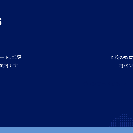
進路情報
s
MEIKEI ART GALLERY
進路実績
ード、転編
本校の教育
案内です
内パン
ダウンロードする