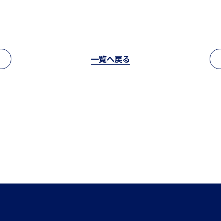
中学入試情報
国内・海外研修旅行
一覧へ戻る
閉じる
高校入試情報
キャンプ
転編入試験
クラブ活動