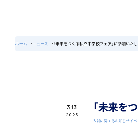
ホーム
特色
ホーム
ニュース
「未来をつくる私立中学校フェア」に参加いた
学園紹介
学校長挨拶
「未来を
3.13
2025
入試に関するお知らせ
イベ
年間行事・課外活動