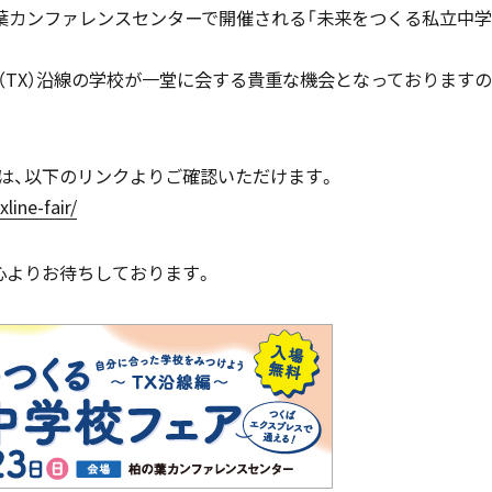
柏の葉カンファレンスセンターで開催される「未来をつくる私立中学
（TX）沿線の学校が一堂に会する貴重な機会となっておりますの
国際バカロレア（IB）クラス
帰国生支援
は、以下のリンクよりご確認いただけます。
line-fair/
スーパーサイエンスハイスクール
海外からの留学生受け入れ
SSH)
心よりお待ちしております。
入試案内
個人課題研究