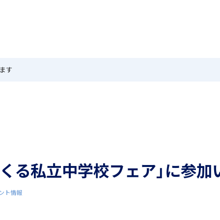
MEIKEI TIMES
在校生・保護者の方へ
卒業生
ホーム
ニュース
学園紹介
特色
国際教育
します
茗溪ジェネラルクラス（MG）
留学制度
つくる私立中学校フェア」に参加
アカデミアクラス（AC）
希望制海外研修制度
ント情報