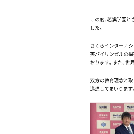
この度、茗溪学園と
した。
「SDGs」の取り組みについて
さくらインターナショ
英バイリンガルの探
おります。また、世
(
双方の教育理念と取
邁進してまいります
いじめ防止基本方針
学園寮