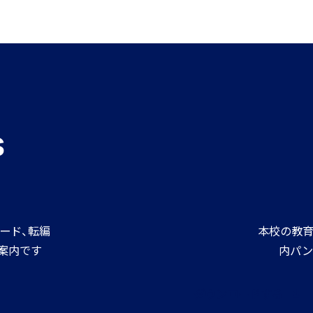
進路情報
MEIKEI ART GALLERY
進路実績
s
ード、転編
本校の教育
案内です
内パン
ダウンロードする