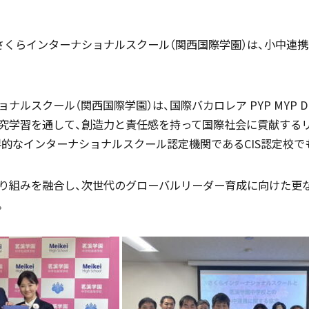
さくらインターナショナルスクール（関西国際学園）は、小中連
国際バカロレア（IB）クラス
帰国生支援
ナルスクール（関西国際学園）は、国際バカロレア PYP MYP 
究学習を通して、創造力と責任感を持って国際社会に貢献する
界的なインターナショナルスクール認定機関であるCIS認定校で
スーパーサイエンスハイスクール
海外からの留学生受け入れ
SSH)
り組みを融合し、次世代のグローバルリーダー育成に向けた更
。
入試案内
個人課題研究