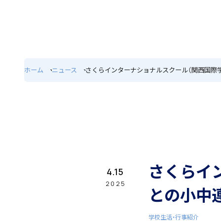
ホーム
特色
ホーム
ニュース
さくらインターナショナルスクール（関西国際
学園紹介
学校長挨拶
さくらイ
4.15
2025
との小中
学校生活・行事紹介
年間行事・課外活動