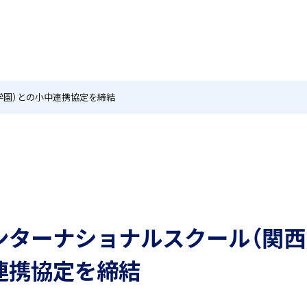
MEIKEI TIMES
在校生・保護者の方へ
卒業生
ホーム
ニュース
学園紹介
特色
国際教育
学園）との小中連携協定を締結
茗溪ジェネラルクラス（MG）
留学制度
ンターナショナルスクール（関西
アカデミアクラス（AC）
希望制海外研修制度
連携協定を締結