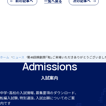
前の記事へ
次の記事へ
一覧へ戻る
施設紹介
ホーム
ニュース
第46回桐創祭「和」ご来場いただきありがとうございまし
Admissions
学習支援 e-Dorm Lab
入試案内
中学・高校の入試情報、募集要項のダウンロード、
転編
入試験、特別選抜、入試出願についてのご案
寮生インタビュー
内です