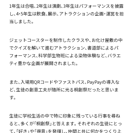
1年生は合唱、2年生は演劇、3年生はパフォーマンスを披露
「SDGs」の取り組みについて
し、4・5年生は飲食、展示、アトラクションの企画・運営を担
当しました。
ジェットコースターを制作したクラスや、お化け屋敷の中
でクイズを解いて進むアトラクション、書道部によるパ
いじめ防止基本方針
フォーマンス、科学部生物班による染物体験など、バラエ
ティ豊かな企画が展開されました。
また、入場用QRコードやファストパス、PayPayの導入な
特色
ど、生徒の創意工夫が随所に光る桐創祭だったと思いま
す。
茗溪ジェネラルクラス（MG）
生徒に学校生活の中で特に印象に残っている行事を尋ね
ると、多くが「桐創祭」と答えます。それぞれの生徒にとっ
て、「好き」や「得意」を発揮し、仲間と共に何かをつくり上