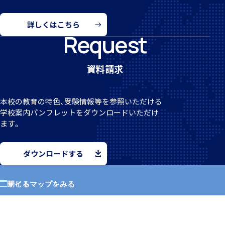
詳しくはこちら
Request
寮スタッフからご挨拶
資料請求
本校の教育の特色、受験情報等を参照いただける
学校案
内パンフレットをダウンロードいただけ
ます。
寮生活Q＆A
ダウンロードする
サイトマップをみる
閉じる
ニュース
アクセス
ホーム
MEIKEI TIMES