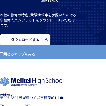
本校の教育の特色、受験情報等を参照いただける
学校案
内パンフレットをダウンロードいただけ
クラブ活動
ます。
ダウンロードする
サイトマップをみる
閉じる
MEIKEI ART GALLERY
ホーム
学園紹介
国際教育
Address
学校長挨拶
〒305-8502 茨城県つくば市稲荷前1-1
留学制度
Tel
Fax