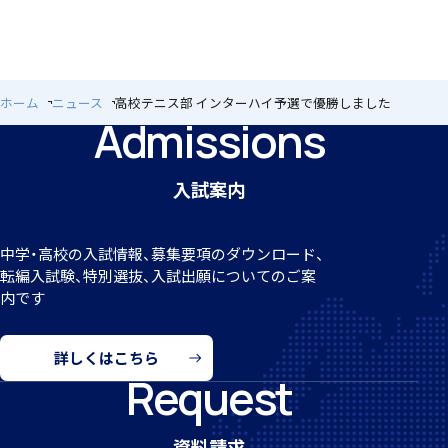
個人課題研究
ホーム
ニュース
高校テニス部 インターハイ予選で優勝しました
Admissions
入試案内
国内・海外研修旅行
中学・高校の入試情報、募集要項のダウンロード、
転編
入試験、特別選抜、入試出願についてのご案
内です
詳しくはこちら
Request
キャンプ
資料請求