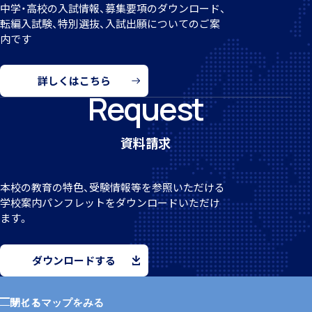
中学・高校の入試情報、募集要項のダウンロード、
転編
入試験、特別選抜、入試出願についてのご案
内です
個人課題研究
詳しくはこちら
Request
資料請求
国内・海外研修旅行
本校の教育の特色、受験情報等を参照いただける
学校案
内パンフレットをダウンロードいただけ
ます。
ダウンロードする
キャンプ
サイトマップをみる
閉じる