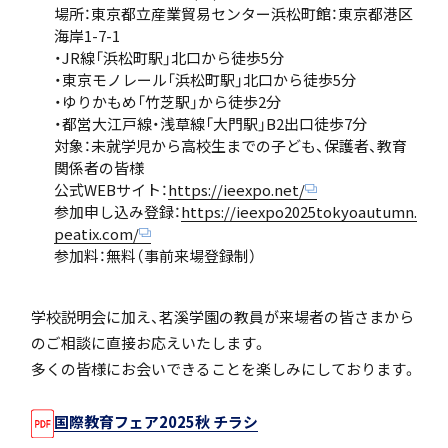
場所：東京都立産業貿易センター浜松町館：東京都港区
「SDGs」の取り組みについて
海岸1-7-1
・JR線「浜松町駅」北口から徒歩5分
・東京モノレール「浜松町駅」北口から徒歩5分
・ゆりかもめ「竹芝駅」から徒歩2分
・都営大江戸線・浅草線「大門駅」B2出口徒歩7分
対象：未就学児から高校生までの子ども、保護者、教育
関係者の皆様
いじめ防止基本方針
公式WEBサイト：
https://ieexpo.net/
参加申し込み登録：
https://ieexpo2025tokyoautumn.
peatix.com/
参加料：無料（事前来場登録制）
特色
学校説明会に加え、茗溪学園の教員が来場者の皆さまから
のご相談に直接お応えいたします。
多くの皆様にお会いできることを楽しみにしております。
茗溪ジェネラルクラス（MG）
国際教育フェア2025秋 チラシ