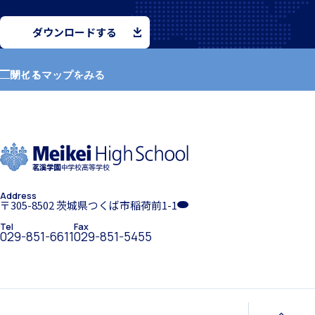
ダウンロードする
入試案内
サイトマップをみる
閉じる
ホーム
中学入試情報
学園紹介
Address
学校長挨拶
〒305-8502 茨城県つくば市稲荷前1-1
Tel
Fax
高校入試情報
029-851-6611
029-851-5455
年間行事・課外活動