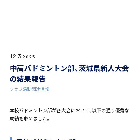
ホーム
学園紹介
12.3
学校長挨拶
2025
中高バドミントン部、茨城県新人大会
の結果報告
クラブ活動関連情報
年間行事・課外活動
本校バドミントン部が各大会において、以下の通り優秀な
成績を収めました。