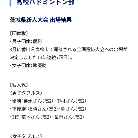
高校バドミントン部
「SDGs」の取り組みについて
茨城県新人大会 出場結果
【団体戦】
・男子団体：優勝
3月に香川県高松市で開催される全国選抜大会への出場が
いじめ防止基本方針
決定しました（3年連続7回目）。
・女子団体：準優勝
【個人戦】
特色
〈男子ダブルス〉
・優勝：榮永さん（高2）・中村さん（高2）
・準優勝：穂積さん（高2）・鄭さん（高2）
・3位：荒木さん（高2）・長岡さん（高2）
茗溪ジェネラルクラス（MG）
〈女子ダブルス〉