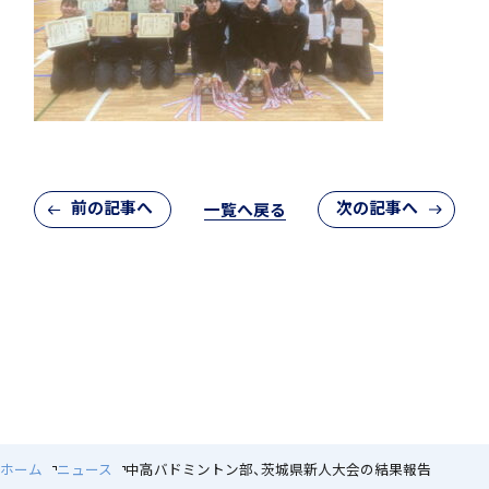
クラブ活動
前の記事へ
次の記事へ
一覧へ戻る
MEIKEI ART GALLERY
国際教育
ホーム
ニュース
中高バドミントン部、茨城県新人大会の結果報告
留学制度