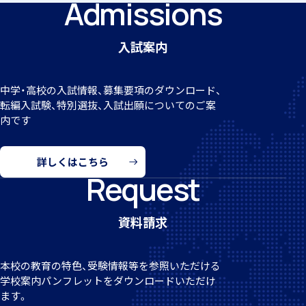
Admissions
入試案内
中学・高校の入試情報、募集要項のダウンロード、
希望制海外研修制度
転編
入試験、特別選抜、入試出願についてのご案
内です
詳しくはこちら
Request
帰国生支援
資料請求
本校の教育の特色、受験情報等を参照いただける
学校案
内パンフレットをダウンロードいただけ
ます。
海外からの留学生受け入れ