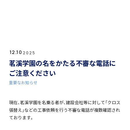
ホーム
学園紹介
12.10
学校長挨拶
2025
茗溪学園の名をかたる不審な電話に
ご注意ください
重要なお知らせ
年間行事・課外活動
現在、茗溪学園を名乗る者が、建設会社等に対して「クロス
張替え」などの工事依頼を行う不審な電話が複数確認され
ております。