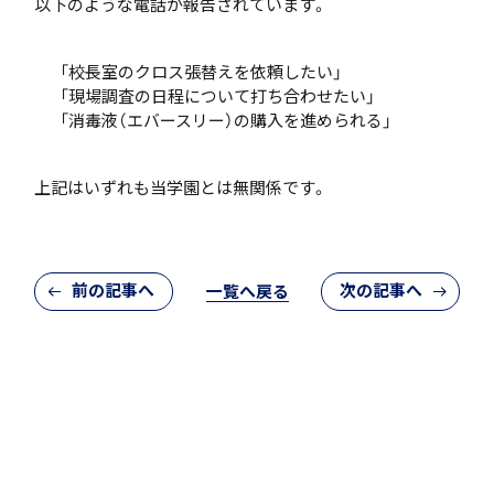
以下のような電話が報告されています。
「校長室のクロス張替えを依頼したい」
アカデミアクラス（AC）
「現場調査の日程について打ち合わせたい」
「消毒液（エバースリー）の購入を進められる」
上記はいずれも当学園とは無関係です。
国際バカロレア（IB）クラス
前の記事へ
次の記事へ
一覧へ戻る
閉じる
スーパーサイエンスハイスクール(SSH)