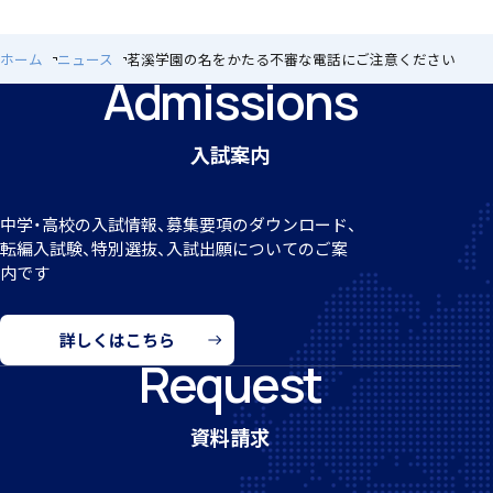
ホーム
ニュース
茗溪学園の名をかたる不審な電話にご注意ください
Admissions
個人課題研究
入試案内
中学・高校の入試情報、募集要項のダウンロード、
転編
入試験、特別選抜、入試出願についてのご案
国内・海外研修旅行
内です
詳しくはこちら
Request
キャンプ
資料請求