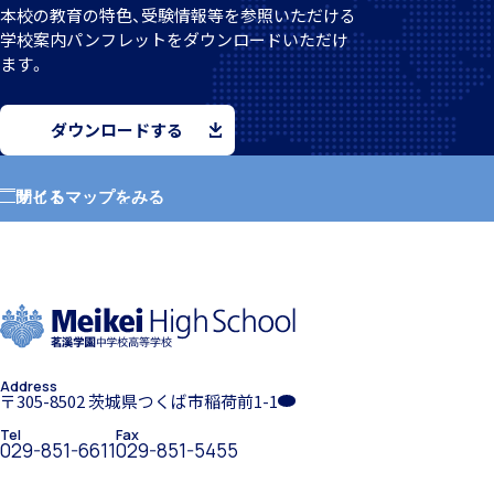
本校の教育の特色、受験情報等を参照いただける
学校案
内パンフレットをダウンロードいただけ
ます。
クラブ活動
ダウンロードする
サイトマップをみる
閉じる
MEIKEI ART GALLERY
ホーム
学園紹介
国際教育
Address
学校長挨拶
〒305-8502 茨城県つくば市稲荷前1-1
Tel
Fax
029-851-6611
029-851-5455
留学制度