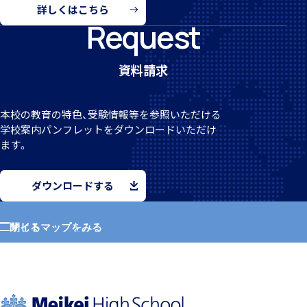
詳しくはこちら
Request
資料請求
施設紹介
本校の教育の特色、受験情報等を参照いただける
学校案
内パンフレットをダウンロードいただけ
ます。
ダウンロードする
学習支援 e-Dorm Lab
サイトマップをみる
閉じる
ホーム
学園紹介
寮生インタビュー