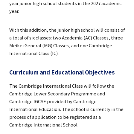
year junior high school students in the 2027 academic
year.
クラブ活動
With this addition, the junior high school will consist of
a total of six classes: two Academia (AC) Classes, three
Meikei General (MG) Classes, and one Cambridge
International Class (IC).
MEIKEI ART GALLERY
Curriculum and Educational Objectives
The Cambridge International Class will follow the
Cambridge Lower Secondary Programme and
Cambridge IGCSE provided by Cambridge
国際教育
International Education. The school is currently in the
process of application to be registered as a
Cambridge International School.
閉じる
留学制度