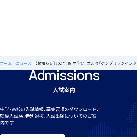
転編入試験
進路情報
ホーム
ニュース
【お知らせ】2027年度 中学1年生より「ケンブリッジイン
Admissions
進路実績
入試案内
学園寮
中学・高校の入試情報、募集要項のダウンロード、
転編
入試験、特別選抜、入試出願についてのご案
内です
生活の様子