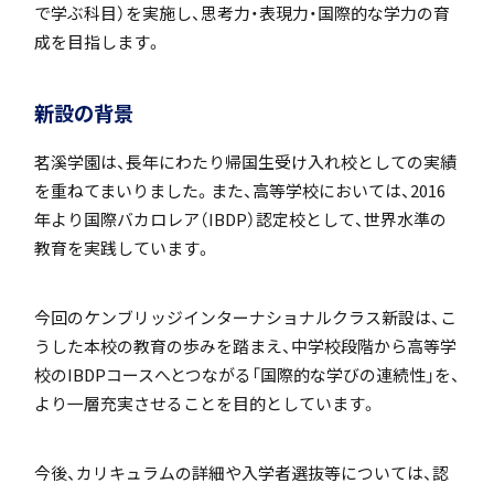
で学ぶ科目）を実施し、思考力・表現力・国際的な学力の育
成を目指します。
アカデミアクラス（AC）
新設の背景
茗溪学園は、長年にわたり帰国生受け入れ校としての実績
を重ねてまいりました。また、高等学校においては、2016
年より国際バカロレア（IBDP）認定校として、世界水準の
教育を実践しています。
国際バカロレア（IB）クラス
今回のケンブリッジインターナショナルクラス新設は、こ
うした本校の教育の歩みを踏まえ、中学校段階から高等学
校のIBDPコースへとつながる「国際的な学びの連続性」を、
より一層充実させることを目的としています。
スーパーサイエンスハイスクール(SSH)
今後、カリキュラムの詳細や入学者選抜等については、認