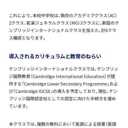
「SDGs」の取り組みについて
これにより、本校中学校は、既存のアカデミアクラス（AC）
2クラス、茗溪ジェネラルクラス（MG）3クラスに、新設のケ
ンブリッジインターナショナルクラスを加えた、計6クラ
ス編成となります。
いじめ防止基本方針
導入されるカリキュラムと教育のねらい
ケンブリッジインターナショナルクラスでは、ケンブリッ
ジ国際教育（Cambridge International Education）が提
特色
供する「Cambridge Lower Secondary Programme」およ
び「Cambridge IGCSE」の導入を予定しており、現在、ケン
ブリッジ国際認定校としての認定に向けた手続きを進め
ています。
茗溪ジェネラルクラス（MG）
本クラスでは、複数の教科において英語による授業（英語