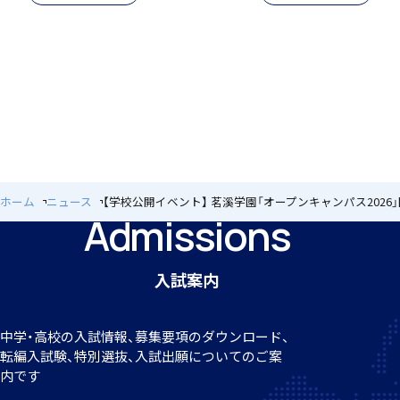
施設紹介
ホーム
ニュース
【学校公開イベント】 茗溪学園「オープンキャンパス2026
Admissions
学習支援 e-Dorm Lab
入試案内
中学・高校の入試情報、募集要項のダウンロード、
転編
入試験、特別選抜、入試出願についてのご案
内です
寮生インタビュー