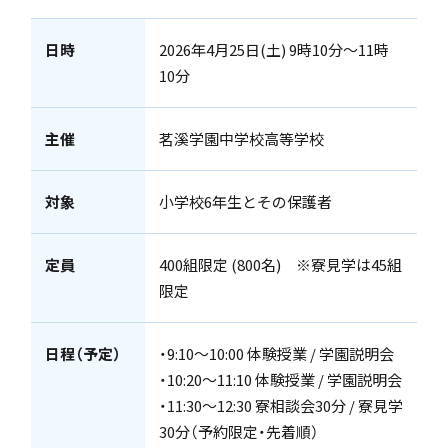
日時
2026年4月25日(土) 9時10分～11時
10分
アカデミアクラス（AC）
主催
茗溪学園中学校高等学校
対象
小学校6年生とその保護者
国際バカロレア（IB）クラス
定員
400組限定 (800名) ※寮見学は45組
限定
日程（予定）
・9:10～10:00 体験授業 / 学園説明会
・10:20～11:10 体験授業 / 学園説明会
スーパーサイエンスハイスクール(SSH)
・11:30～12:30 寮相談会30分 / 寮見学
30分（予約限定・先着順）