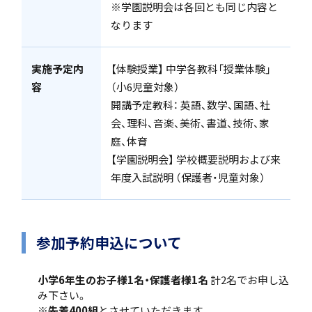
※学園説明会は各回とも同じ内容と
なります
個人課題研究
実施予定内
【体験授業】 中学各教科「授業体験」
容
（小6児童対象）
開講予定教科： 英語、数学、国語、社
会、理科、音楽、美術、書道、技術、家
庭、体育
【学園説明会】 学校概要説明および来
国内・海外研修旅行
年度入試説明 （保護者・児童対象）
参加予約申込について
キャンプ
小学6年生のお子様1名・保護者様1名
計2名でお申し込
み下さい。
※
先着400組
とさせていただきます。