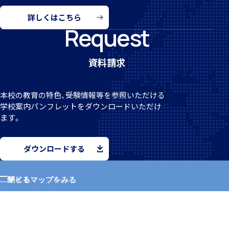
詳しくはこちら
Request
資料請求
寮スタッフからご挨拶
本校の教育の特色、受験情報等を参照いただける
学校案
内パンフレットをダウンロードいただけ
ます。
寮生活Q＆A
ダウンロードする
サイトマップをみる
閉じる
ニュース
アクセス
ホーム
MEIKEI TIMES
学園紹介