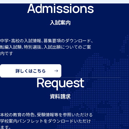
Admissions
入試案内
希望制海外研修制度
中学・高校の入試情報、募集要項のダウンロード、
転編
入試験、特別選抜、入試出願についてのご案
内です
詳しくはこちら
Request
帰国生支援
資料請求
本校の教育の特色、受験情報等を参照いただける
学校案
内パンフレットをダウンロードいただけ
海外からの留学生受け入れ
ます。