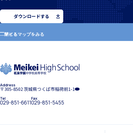
ダウンロードする
入試案内
サイトマップをみる
閉じる
ホーム
中学入試情報
学園紹介
Address
学校長挨拶
〒305-8502 茨城県つくば市稲荷前1-1
Tel
Fax
高校入試情報
029-851-6611
029-851-5455
年間行事・課外活動