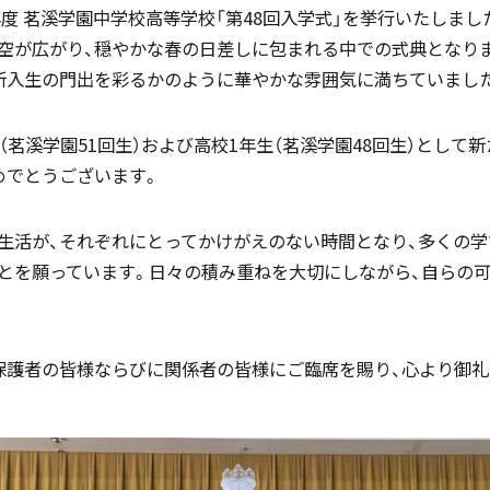
8年度 茗溪学園中学校高等学校「第48回入学式」を挙行いたしまし
空が広がり、穏やかな春の日差しに包まれる中での式典となり
新入生の門出を彩るかのように華やかな雰囲気に満ちていまし
国際バカロレア（IB）クラス
帰国生支援
（茗溪学園51回生）および高校1年生（茗溪学園48回生）として
めでとうございます。
スーパーサイエンスハイスクール
生活が、それぞれにとってかけがえのない時間となり、多くの
海外からの留学生受け入れ
SSH)
とを願っています。日々の積み重ねを大切にしながら、自らの
保護者の皆様ならびに関係者の皆様にご臨席を賜り、心より御
入試案内
個人課題研究