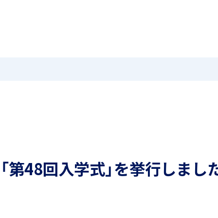
MEIKEI TIMES
在校生・保護者の方へ
卒業生
ホーム
ニュース
学園紹介
特色
国際教育
茗溪ジェネラルクラス（MG）
留学制度
「第48回入学式」を挙行しまし
アカデミアクラス（AC）
希望制海外研修制度