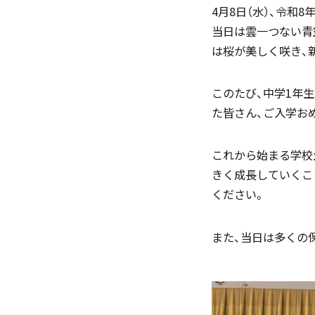
4月8日（水）、令和
当日は雲一つない青
は桜が美しく咲き、
このたび、中学1年生
「SDGs」の取り組みについて
た皆さん、ご入学お
これから始まる学校
(
きく成長していくこ
ください。
いじめ防止基本方針
また、当日は多くの
学園寮