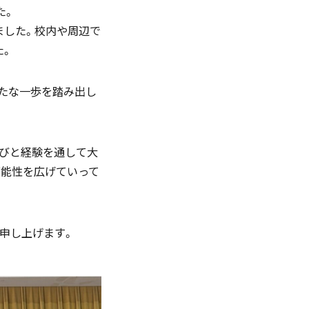
た。
English
ました。校内や周辺で
た。
新たな一歩を踏み出し
お問い合わせ
学びと経験を通して大
資料ダウンロード
可能性を広げていって
礼申し上げます。