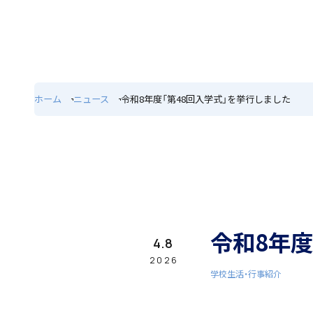
ホーム
特色
ホーム
ニュース
令和8年度「第48回入学式」を挙行しました
学園紹介
学校長挨拶
令和8年度
4.8
2026
学校生活・行事紹介
年間行事・課外活動