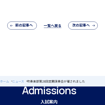
アカデミアクラス（AC）
前の記事へ
次の記事へ
一覧へ戻る
国際バカロレア（IB）クラス
閉じる
ホーム
ニュース
吹奏楽部第28回定期演奏会が催されました
Admissions
スーパーサイエンスハイスクール(SSH)
入試案内