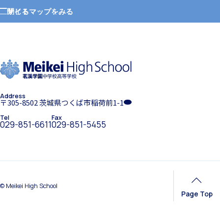
サイトマップをみる
閉じる
クラブ活動
ホーム
学園紹介
Address
学校長挨拶
〒305-8502 茨城県つくば市稲荷前1-1
MEIKEI ART GALLERY
Tel
Fax
029-851-6611
029-851-5455
国際教育
年間行事・課外活動
© Meikei High School
Page Top
留学制度