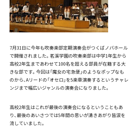
「SDGs」の取り組みについて
7月31日に今年も吹奏楽部定期演奏会がつくばノバホール
で開催されました。茗溪学園の吹奏楽部は中学1年生から
いじめ防止基本方針
高校2年生まであわせて100名を超える部員が在籍する大
きな部です。今回は「魔女の宅急便」のようなポップなも
のから、Aリードの「オセロ」を5楽章演奏するというチャレ
ンジまで幅広いジャンルの演奏会になりました。
特色
高校2年生はこれが最後の演奏会になるということもあ
り、最後のあいさつでは5年間の思いが湧きあがり皆涙を
茗溪ジェネラルクラス（MG）
流していました。