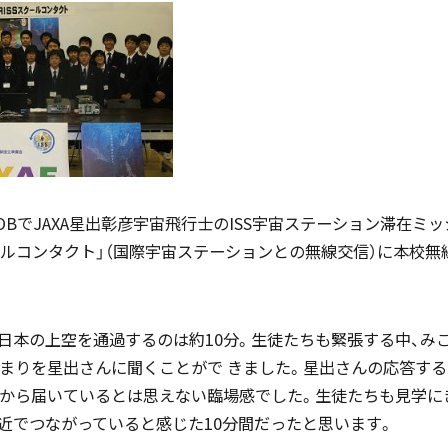
国際バカロレア（IB）クラス
帰国生支援
スーパーサイエンスハイスクール
園OBでJAXA星出彰彦宇宙飛行士のISS宇宙ステーション滞在ミ
海外からの留学生受け入れ
SSH)
クールコンタクト」（国際宇宙ステーションとの無線交信）に本校
日本の上空を通過するのは約10分。生徒たちも緊張する中、み
入試案内
あまりを星出さんに聞くことがで きました。星出さんの応答す
個人課題研究
kmから届いているとは思えない臨場感でした。生徒たちも見学に
近でつながっていると感じた10分間だったと思います。