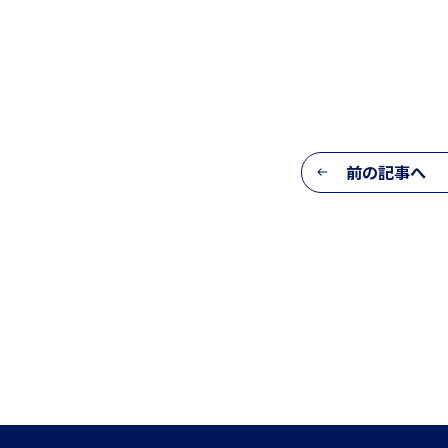
生活の様子
前の記事へ
施設紹介
学習支援 e-Dorm Lab