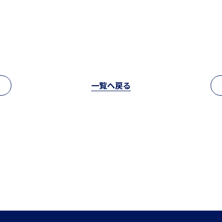
中学入試情報
国内・海外研修旅行
一覧へ戻る
高校入試情報
閉じる
キャンプ
転編入試験
クラブ活動