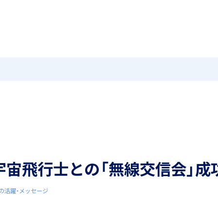
MEIKEI TIMES
在校生・保護者の方へ
卒業生
ホーム
ニュース
学園紹介
特色
国際教育
茗溪ジェネラルクラス（MG）
留学制度
宇宙飛行士との「無線交信会」成
アカデミアクラス（AC）
希望制海外研修制度
の活躍・メッセージ