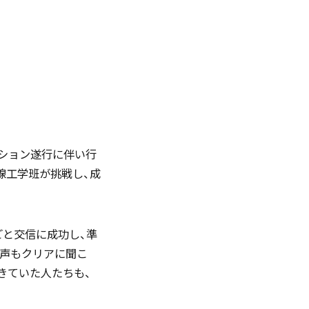
English
お問い合わせ
ッション遂行に伴い行
資料ダウンロード
無線工学班が挑戦し、成
ごと交信に成功し、準
る声もクリアに聞こ
きていた人たちも、