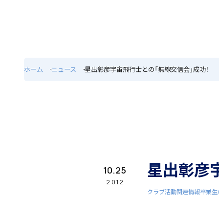
ホーム
特色
ホーム
ニュース
星出彰彦宇宙飛行士との「無線交信会」成功！
学園紹介
学校長挨拶
星出彰彦
10.25
2012
クラブ活動関連情報
卒業生
年間行事・課外活動