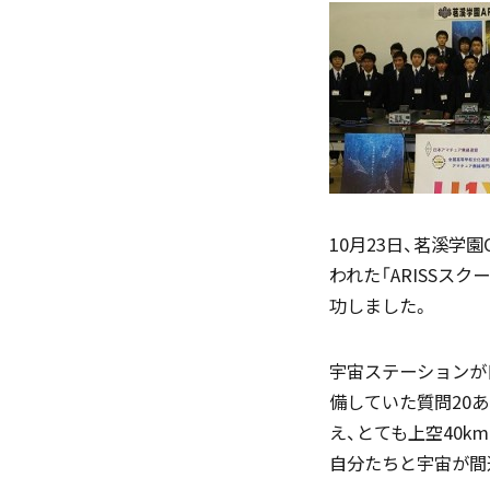
「SDGs」の取り組みについて
10月23日、茗溪学
(
われた「ARISSス
功しました。
いじめ防止基本方針
宇宙ステーションが
備していた質問20
え、とても上空40
自分たちと宇宙が間
学園寮