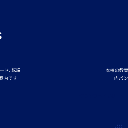
進路情報
MEIKEI ART GALLERY
s
進路実績
ード、転編
本校の教育
案内です
内パン
ダウンロードする