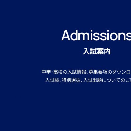
Admission
寮生インタビュー
入試案内
中学・高校の入試情報、募集要項のダウンロ
寮スタッフからご挨拶
入試験、特別選抜、入試出願についてのご
詳しくはこちら
寮生活Q＆A