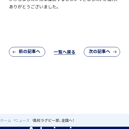
ありがとうございました。
アカデミアクラス（AC）
前の記事へ
次の記事へ
一覧へ戻る
国際バカロレア（IB）クラス
閉じる
スーパーサイエンスハイスクール(SSH)
ホーム
ニュース
高校ラグビー部、全国へ！