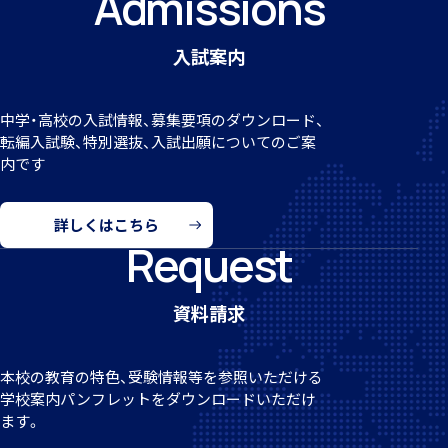
Admissions
入試案内
個人課題研究
中学・高校の入試情報、募集要項のダウンロード、
転編
入試験、特別選抜、入試出願についてのご案
内です
詳しくはこちら
国内・海外研修旅行
Request
資料請求
本校の教育の特色、受験情報等を参照いただける
キャンプ
学校案
内パンフレットをダウンロードいただけ
ます。