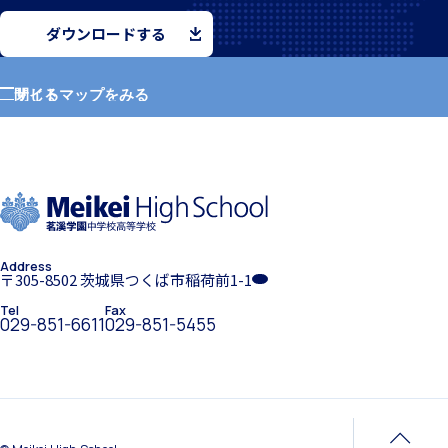
ダウンロードする
クラブ活動
サイトマップをみる
閉じる
ホーム
学園紹介
MEIKEI ART GALLERY
Address
学校長挨拶
〒305-8502 茨城県つくば市稲荷前1-1
Tel
Fax
029-851-6611
029-851-5455
国際教育
年間行事・課外活動
留学制度