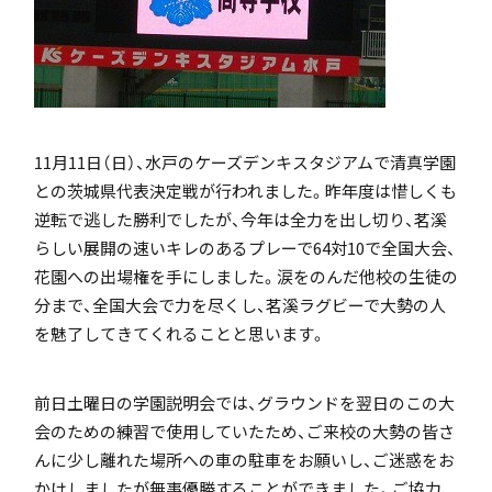
「SDGs」の取り組みについて
11月11日（日）、水戸のケーズデンキスタジアムで清真学園
との茨城県代表決定戦が行われました。昨年度は惜しくも
いじめ防止基本方針
逆転で逃した勝利でしたが、今年は全力を出し切り、茗溪
らしい展開の速いキレのあるプレーで64対10で全国大会、
花園への出場権を手にしました。涙をのんだ他校の生徒の
分まで、全国大会で力を尽くし、茗溪ラグビーで大勢の人
特色
を魅了してきてくれることと思います。
前日土曜日の学園説明会では、グラウンドを翌日のこの大
茗溪ジェネラルクラス（MG）
会のための練習で使用していたため、ご来校の大勢の皆さ
んに少し離れた場所への車の駐車をお願いし、ご迷惑をお
かけしましたが無事優勝することができました。ご協力、