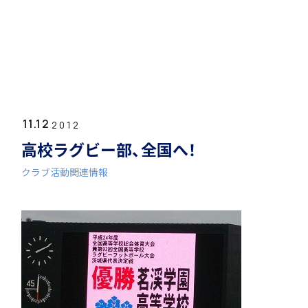
ホーム
学園紹介
11.12
学校長挨拶
2012
高校ラグビー部、全国へ！
クラブ活動関連情報
年間行事・課外活動