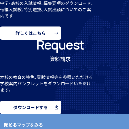
中学・高校の入試情報、募集要項のダウンロード、
転編
入試験、特別選抜、入試出願についてのご案
内です
詳しくはこちら
希望制海外研修制度
Request
資料請求
本校の教育の特色、受験情報等を参照いただける
帰国生支援
学校案
内パンフレットをダウンロードいただけ
ます。
ダウンロードする
サイトマップをみる
閉じる
海外からの留学生受け入れ