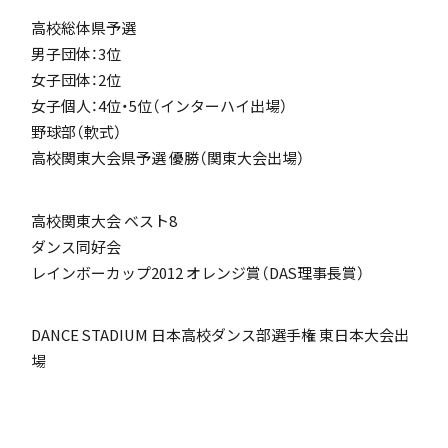
高校総体県予選
男子団体：3位
女子団体：2位
個人課題研究
女子個人：4位・5位（インターハイ出場）
野球部（軟式）
高校関東大会県予選 優勝（関東大会出場）
高校関東大会 ベスト8
国内・海外研修旅行
ダンス同好会
閉じる
レインボーカップ2012 オレンジ賞（DAS理事長賞）
DANCE STADIUM 日本高校ダンス部選手権 東日本大会出
場
キャンプ