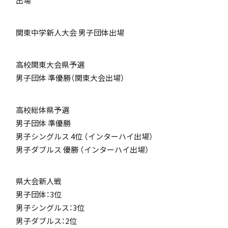
出場
「SDGs」の取り組みについて
関東中学新人大会 男子団体出場
高校関東大会県予選
男子団体 準優勝（関東大会出場）
いじめ防止基本方針
高校総体県予選
男子団体 準優勝
男子シングルス 4位 （インターハイ出場）
特色
男子ダブルス 優勝 （インターハイ出場）
県大会新人戦
茗溪ジェネラルクラス（MG）
男子団体：3位
男子シングルス：3位
男子ダブルス：2位