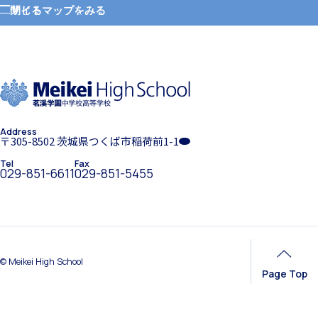
サイトマップをみる
閉じる
ホーム
学園紹介
希望制海外研修制度
Address
学校長挨拶
〒305-8502 茨城県つくば市稲荷前1-1
Tel
Fax
029-851-6611
029-851-5455
帰国生支援
年間行事・課外活動
© Meikei High School
Page Top
海外からの留学生受け入れ