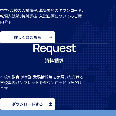
中学・高校の入試情報、募集要項のダウンロード、
転編
入試験、特別選抜、入試出願についてのご案
内です
クラブ活動
詳しくはこちら
Request
資料請求
MEIKEI ART GALLERY
本校の教育の特色、受験情報等を参照いただける
学校案
内パンフレットをダウンロードいただけ
ます。
国際教育
ダウンロードする
留学制度