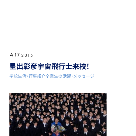
ホーム
学園紹介
4.17
学校長挨拶
2013
星出彰彦宇宙飛行士来校！
学校生活・行事紹介
卒業生の活躍・メッセージ
年間行事・課外活動