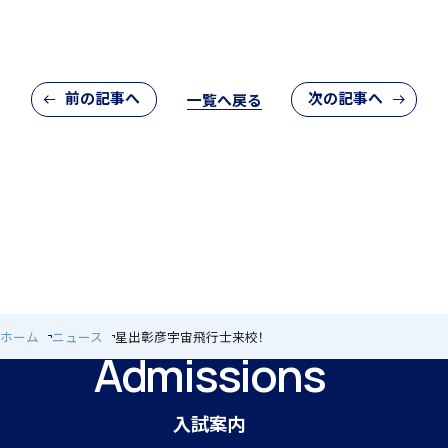
閉じる
個人課題研究
前の記事へ
次の記事へ
一覧へ戻る
国内・海外研修旅行
ホーム
ニュース
星出彰彦宇宙飛行士来校！
Admissions
キャンプ
入試案内