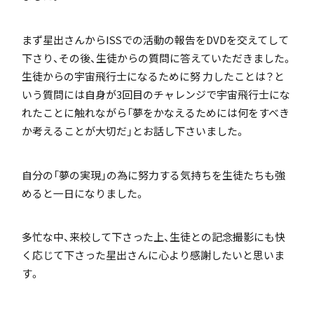
まず星出さんからISSでの活動の報告をDVDを交えてして
アカデミアクラス（AC）
下さり、その後、生徒からの質問に答えていただきました。
生徒からの宇宙飛行士になるために努 力したことは？と
いう質問には自身が3回目のチャレンジで宇宙飛行士にな
れたことに触れながら「夢をかなえるためには何をすべき
か考えることが大切だ」とお話し下さいました。
国際バカロレア（IB）クラス
自分の「夢の実現」の為に努力する気持ちを生徒たちも強
めると一日になりました。
多忙な中、来校して下さった上、生徒との記念撮影にも快
く応じて下さった星出さんに心より感謝したいと思いま
スーパーサイエンスハイスクール(SSH)
す。