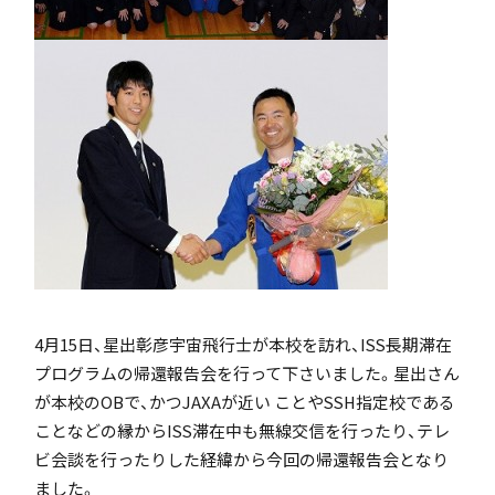
「SDGs」の取り組みについて
いじめ防止基本方針
特色
4月15日、星出彰彦宇宙飛行士が本校を訪れ、ISS長期滞在
プログラムの帰還報告会を行って下さいました。星出さん
が本校のOBで、かつJAXAが近い ことやSSH指定校である
茗溪ジェネラルクラス（MG）
ことなどの縁からISS滞在中も無線交信を行ったり、テレ
ビ会談を行ったりした経緯から今回の帰還報告会となり
ました。