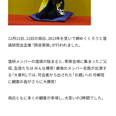
「SDGs」の取り組みについて
12月11日、12日の両日、2013年を笑いで締めくくろうと落
語研究会主催 「師走寄席」が行われました。
いじめ防止基本方針
落研メンバーの落語が始まると、寄席会場に集まったご父
母、生徒たちは みんな爆笑！ 最後のメンバー全員が出演す
特色
る「大喜利」では、司会者から出された「お題」への 珍解答
に観客の皆がさらに大爆笑！
両日ともに多くの観客が来場し、大笑いの2時間でした。
茗溪ジェネラルクラス（MG）