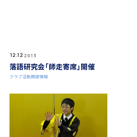
ホーム
学園紹介
12.12
学校長挨拶
2013
落語研究会「師走寄席」開催
クラブ活動関連情報
年間行事・課外活動