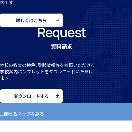
内です
詳しくはこちら
個人課題研究
Request
資料請求
本校の教育の特色、受験情報等を参照いただける
国内・海外研修旅行
学校案
内パンフレットをダウンロードいただけ
ます。
ダウンロードする
キャンプ
サイトマップをみる
閉じる