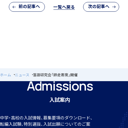
前の記事へ
次の記事へ
一覧へ戻る
アカデミアクラス（AC）
閉じる
国際バカロレア（IB）クラス
ホーム
ニュース
落語研究会「師走寄席」開催
Admissions
入試案内
スーパーサイエンスハイスクール(SSH)
中学・高校の入試情報、募集要項のダウンロード、
転編
入試験、特別選抜、入試出願についてのご案