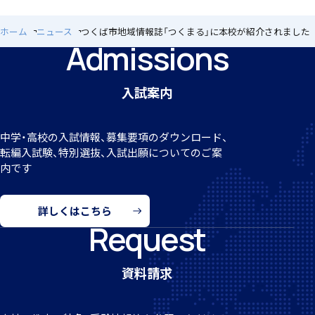
ホーム
ニュース
つくば市地域情報誌「つくまる」に本校が紹介されました
Admissions
アカデミアクラス（AC）
閉じる
入試案内
中学・高校の入試情報、募集要項のダウンロード、
転編
入試験、特別選抜、入試出願についてのご案
国際バカロレア（IB）クラス
内です
詳しくはこちら
Request
スーパーサイエンスハイスクール(SSH)
資料請求