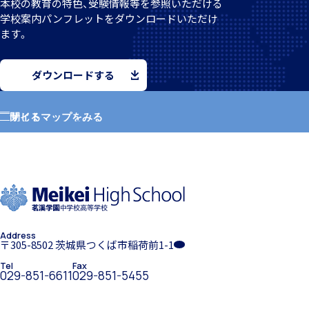
本校の教育の特色、受験情報等を参照いただける
学校案
内パンフレットをダウンロードいただけ
ます。
個人課題研究
ダウンロードする
サイトマップをみる
閉じる
国内・海外研修旅行
ホーム
学園紹介
Address
学校長挨拶
〒305-8502 茨城県つくば市稲荷前1-1
キャンプ
Tel
Fax
029-851-6611
029-851-5455