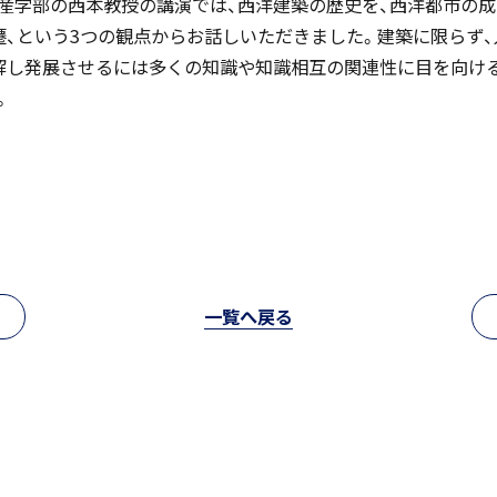
産学部の西本教授の講演では、西洋建築の歴史を、西洋都市の成
中学入試情報
遷、という3つの観点からお話しいただきました。建築に限らず
解し発展させるには多くの知識や知識相互の関連性に目を向け
国内・海外研修旅行
。
高校入試情報
キャンプ
閉じる
一覧へ戻る
転編入試験
クラブ活動