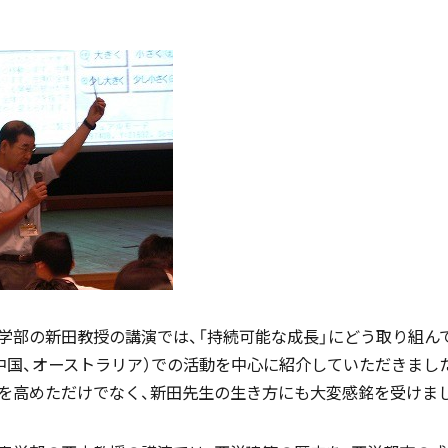
国際バカロレア（IB）クラス
帰国生支援
スーパーサイエンスハイスクール
海外からの留学生受け入れ
SSH)
学部の新田教授の講演では、「持続可能な成長」にどう取り組ん
入試案内
（中国、オーストラリア）での活動を中心に紹介していただきまし
個人課題研究
を高めただけでなく、新田先生の生き方にも大変感銘を受けま