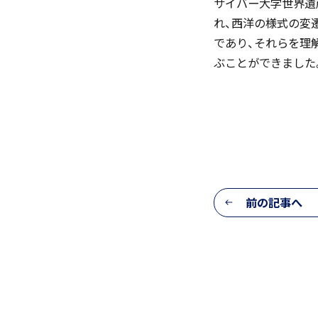
サイバー大学世界遺
れ、西洋の様式の変
であり、それらを理
ぶことができました
生活の様子
施設紹介
前の記事へ
学習支援 e-Dorm Lab