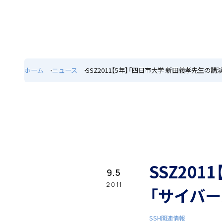
ホーム
特色
ホーム
ニュース
SSZ2011【5年】「四日市大学 新田義孝先生の
学園紹介
学校長挨拶
SSZ20
9.5
2011
「サイバー
SSH関連情報
年間行事・課外活動