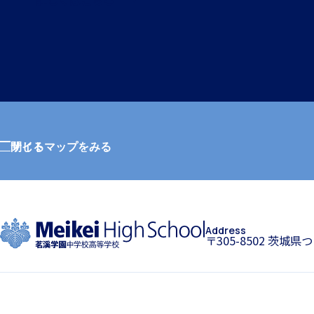
サイトマップをみる
閉じる
Address
〒305-8502 茨城県
ホーム
特色
学園紹介