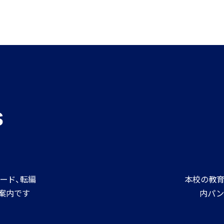
進路情報
MEIKEI ART GALLERY
進路実績
s
ード、転編
本校の教育
案内です
内パン
ダウンロードする