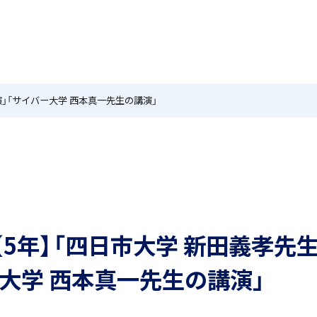
MEIKEI TIMES
在校生・保護者の方へ
卒業生
ホーム
ニュース
学園紹介
特色
国際教育
講演」「サイバー大学 西本真一先生の講演」
茗溪ジェネラルクラス（MG）
留学制度
11【5年】「四日市大学 新田義孝先
アカデミアクラス（AC）
希望制海外研修制度
大学 西本真一先生の講演」