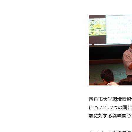
「SDGs」の取り組みについて
(
いじめ防止基本方針
四日市大学環境情報
について、2つの国
題に対する興味関心
学園寮