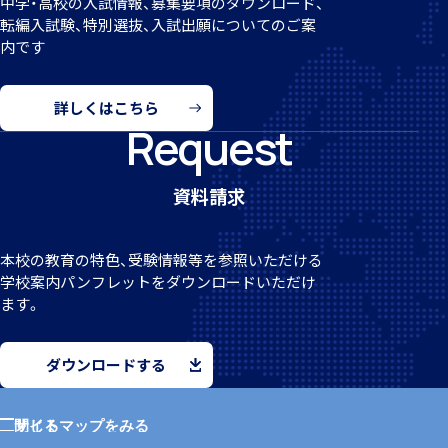
中学・高校の入試情報、募集要項のダウンロード、
転編
入試験、特別選抜、入試出願についてのご案
内です
クラブ活動
詳しくはこちら
Request
資料請求
MEIKEI ART GALLERY
本校の教育の特色、受験情報等を参照いただける
学校案
内パンフレットをダウンロードいただけ
ます。
国際教育
ダウンロードする
サイトマップをみる
閉じる
留学制度