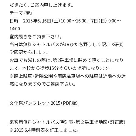
だきたく、ご案内申し上げます。
「SDGs」の取り組みについて
テーマ『夢』
日時 2015年6月6日（土）10:00～16:30／7日（日） 9:00～
14:00
室内履きをご持参下さい。
当日は無料シャトルバスがJRひたち野うしく駅、TX研究
学園駅から出ます。
いじめ防止基本方針
お車でお越しの際は、第2駐車場に駐めて頂くことになり
ます。本校から徒歩15分ぐらいの場所になります。
※路上駐車・近隣公園や商店駐車場への駐車は近隣への迷
惑になりますのでご遠慮下さい。
特色
文化祭パンフレット2015（PDF版）
茗溪ジェネラルクラス（MG）
来客用無料シャトルバス時刻表・第２駐車場地図（訂正版）
※2015.6.4 時刻表を訂正しました。