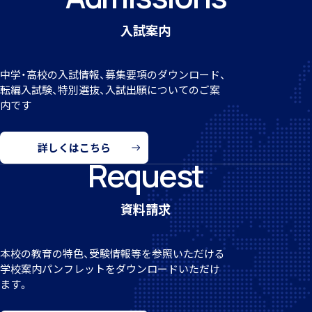
入試案内
個人課題研究
中学・高校の入試情報、募集要項のダウンロード、
転編
入試験、特別選抜、入試出願についてのご案
内です
詳しくはこちら
Request
国内・海外研修旅行
資料請求
本校の教育の特色、受験情報等を参照いただける
キャンプ
学校案
内パンフレットをダウンロードいただけ
ます。