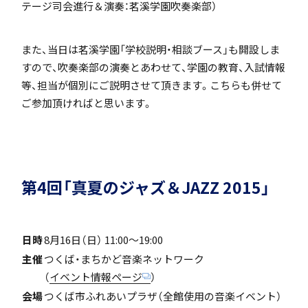
テージ司会進行＆演奏：茗溪学園吹奏楽部）
「SDGs」の取り組みについて
また、当日は茗溪学園「学校説明・相談ブース」も開設しま
すので、吹奏楽部の演奏とあわせて、学園の教育、入試情報
等、担当が個別にご説明させて頂きます。こちらも併せて
ご参加頂ければと思います。
いじめ防止基本方針
第4回「真夏のジャズ＆JAZZ 2015」
特色
日時
8月16日（日） 11:00～19:00
主催
つくば・まちかど音楽ネットワーク
茗溪ジェネラルクラス（MG）
（
イベント情報ページ
）
会場
つくば市ふれあいプラザ（全館使用の音楽イベント）