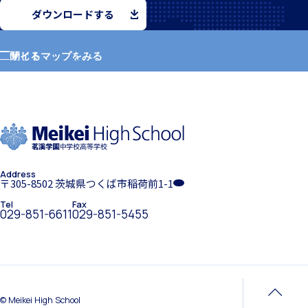
ダウンロードする
サイトマップをみる
閉じる
クラブ活動
ホーム
学園紹介
MEIKEI ART GALLERY
Address
学校長挨拶
〒305-8502 茨城県つくば市稲荷前1-1
Tel
Fax
029-851-6611
029-851-5455
国際教育
年間行事・課外活動
留学制度
© Meikei High School