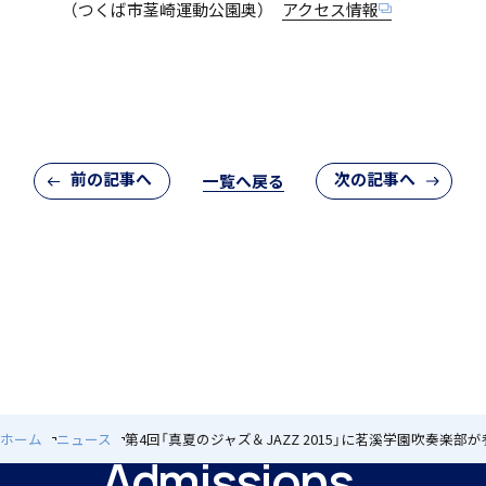
（つくば市茎崎運動公園奥）
アクセス情報
アカデミアクラス（AC）
前の記事へ
次の記事へ
一覧へ戻る
国際バカロレア（IB）クラス
閉じる
スーパーサイエンスハイスクール(SSH)
ホーム
ニュース
第4回「真夏のジャズ＆JAZZ 2015」に茗溪学園吹奏楽部
Admissions