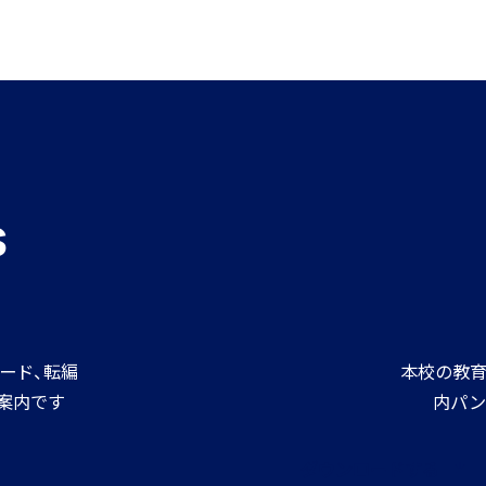
進路情報
MEIKEI ART GALLERY
進路実績
s
ード、転編
本校の教育
案内です
内パン
ダウンロードする