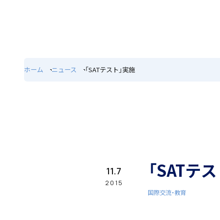
ホーム
特色
ホーム
ニュース
「SATテスト」実施
学園紹介
学校長挨拶
「SATテ
11.7
2015
国際交流・教育
年間行事・課外活動