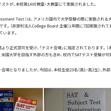
T」テストが、本校第1AVE教室・大教室にて実施されました。
国際バカロレア（IB）クラス
帰国生支援
ic Assessment Test ）は、アメリカ国内で大学受験の際に実施
。（非営利法人College Board 主催）1年間に7回実施さ
ています。
関より正式認可を受け、「テスト会場」に指定されております。（
スーパーサイエンスハイスクール
、米国大学を目指す外部の方も含め、校内でSATテスト受験が可
海外からの留学生受け入れ
SSH)
会場となりましたが、今回は、本校生徒23名（高1・高2生）、外
入試案内
個人課題研究