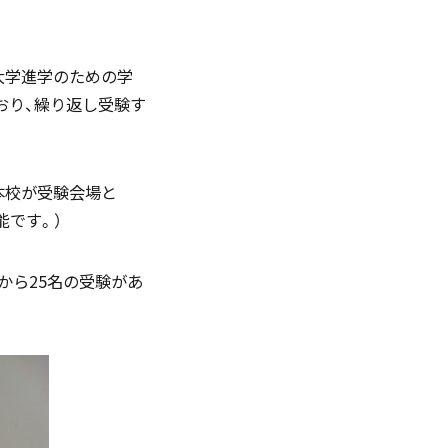
English
される大学進学のための学
れており、繰り返し受験す
お問い合わせ
本校が受験会場と
能です。）
資料ダウンロード
部から25名の受験があ