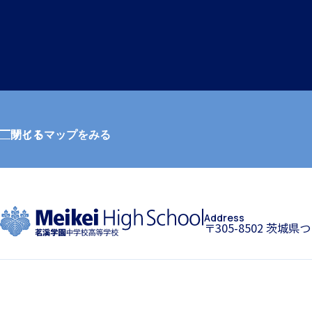
サイトマップをみる
閉じる
Address
〒305-8502 茨城県
ホーム
特色
学園紹介