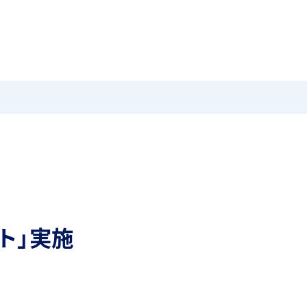
MEIKEI TIMES
在校生・保護者の方へ
卒業生
ホーム
ニュース
学園紹介
特色
国際教育
茗溪ジェネラルクラス（MG）
留学制度
スト」実施
アカデミアクラス（AC）
希望制海外研修制度