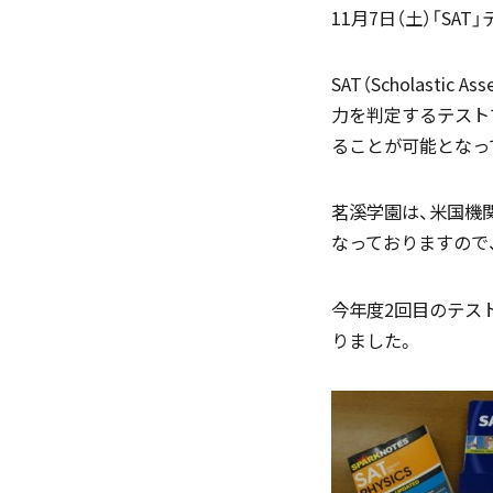
11月7日（土）「SA
SAT（Scholast
力を判定するテストです
ることが可能となっ
「SDGs」の取り組みについて
茗溪学園は、米国機
なっておりますので
(
今年度2回目のテスト
いじめ防止基本方針
りました。
学園寮