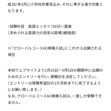
成28）年3月に小学校卒業見込み、それに準ずる者が対象と
なります。
アカデミアクラス（AC）
・試験科目 英語エッセイ（50分）・面接
（求められる英語力の目安は英検2級程度）
※「グローバルコースAO専願入試」にこれから出願される
場合
国際バカロレア（IB）クラス
本校ウェブサイトより1月15日～3月5日の期間中に出願の
ためのエントリーを行い、受験日を決定してください。
（エントリーは受験希望日の1か月前までに完了するよう
にお願い致します。）
スーパーサイエンスハイスクール(SSH)
なお、グローバルコースAO専願入試は、一度しか受験でき
ません。