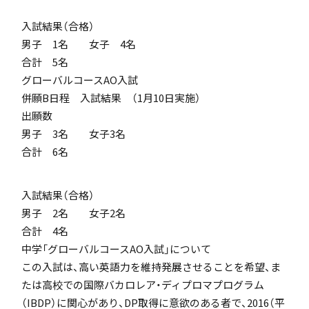
「SDGs」の取り組みについて
入試結果（合格）
男子 1名 女子 4名
合計 5名
グローバルコースAO入試
併願B日程 入試結果 （1月10日実施）
出願数
いじめ防止基本方針
男子 3名 女子3名
合計 6名
入試結果（合格）
特色
男子 2名 女子2名
合計 4名
中学「グローバルコースAO入試」について
茗溪ジェネラルクラス（MG）
この入試は、高い英語力を維持発展させることを希望、ま
たは高校での国際バカロレア・ディプロマプログラム
（IBDP）に関心があり、DP取得に意欲のある者で、2016（平