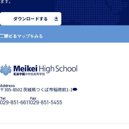
ます。
ダウンロードする
サイトマップをみる
閉じる
希望制海外研修制度
ホーム
学園紹介
帰国生支援
Address
学校長挨拶
〒305-8502 茨城県つくば市稲荷前1-1
Tel
Fax
029-851-6611
029-851-5455
海外からの留学生受け入れ