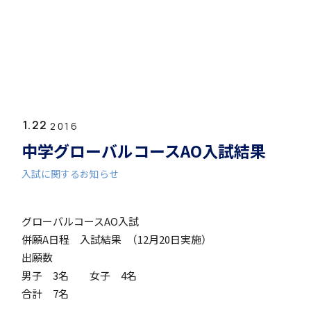
ホーム
学園紹介
1.22
学校長挨拶
2016
中学グローバルコースAO入試結果
入試に関するお知らせ
グローバルコースAO入試
年間行事・課外活動
併願A日程 入試結果 （12月20日実施）
出願数
男子 3名 女子 4名
合計 7名