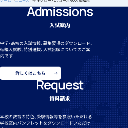
ホーム
ニュース
中学グローバルコースAO入試結果
Admissions
入試案内
クラブ活動
中学・高校の入試情報、募集要項のダウンロード、
転編
入試験、特別選抜、入試出願についてのご案
内です
MEIKEI ART GALLERY
詳しくはこちら
Request
国際教育
資料請求
本校の教育の特色、受験情報等を参照いただける
学校案
内パンフレットをダウンロードいただけ
留学制度