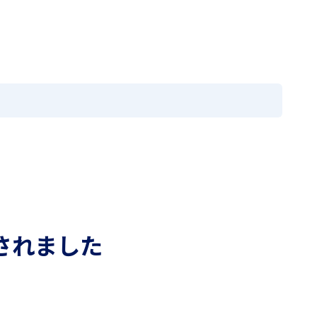
の方へ
採用情報
お問い合わせ
閉じる
メニュー
EN
国際教育
学園寮
進路情報
入試案内
アクセス
ニュース
アクセス
MEIKEI TIMES
卒業生の方へ
在学生・保護者の方へ
されました
採用情報