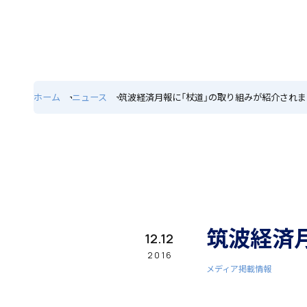
ホーム
特色
ホーム
ニュース
筑波経済月報に「杖道」の取り組みが紹介され
学園紹介
学校長挨拶
筑波経済
12.12
2016
メディア掲載情報
年間行事・課外活動