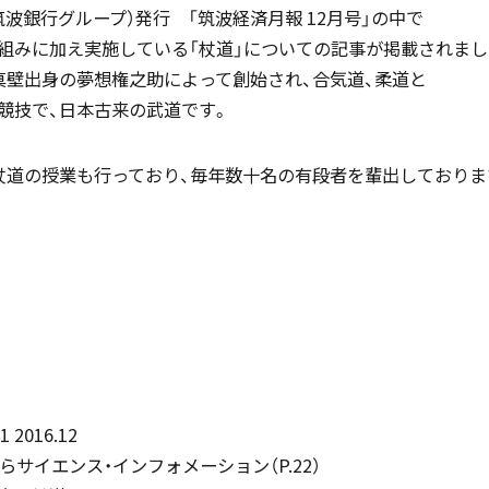
波銀行グループ）発行 「筑波経済月報 12月号」の中で
組みに加え実施している「杖道」についての記事が掲載されまし
真壁出身の夢想権之助によって創始され、合気道、柔道と
国際バカロレア（IB）クラス
帰国生支援
競技で、日本古来の武道です。
杖道の授業も行っており、毎年数十名の有段者を輩出しておりま
スーパーサイエンスハイスクール
海外からの留学生受け入れ
SSH)
入試案内
個人課題研究
2016.12
らサイエンス・インフォメーション（P.22）