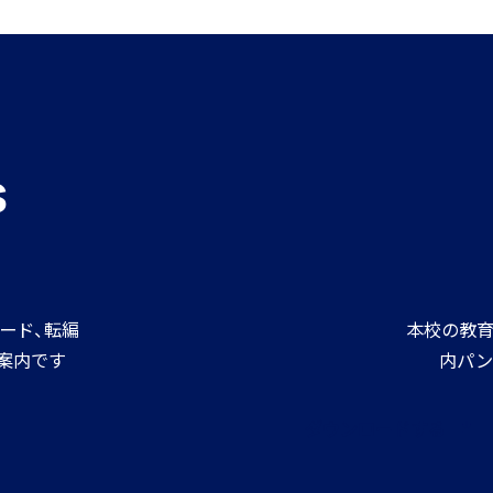
進路情報
MEIKEI ART GALLERY
進路実績
s
ード、転編
本校の教育
案内です
内パン
ダウンロードする