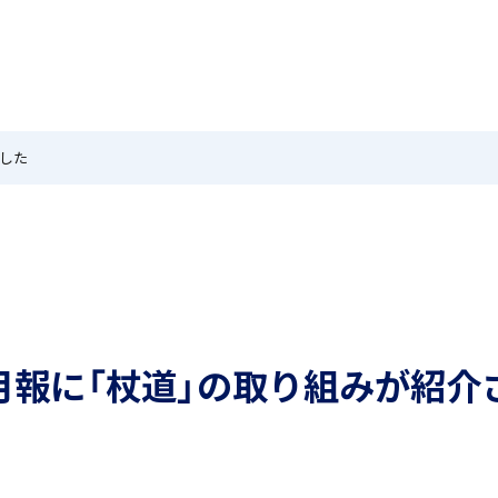
MEIKEI TIMES
在校生・保護者の方へ
卒業生
ホーム
ニュース
学園紹介
特色
国際教育
ました
茗溪ジェネラルクラス（MG）
留学制度
月報に「杖道」の取り組みが紹介
アカデミアクラス（AC）
希望制海外研修制度