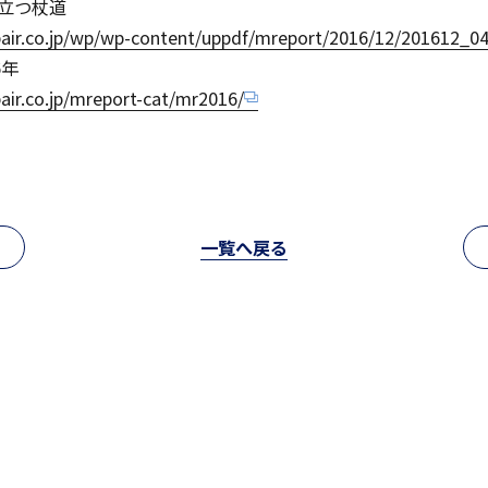
立つ杖道
中学入試情報
air.co.jp/wp/wp-content/uppdf/mreport/2016/12/201612_04
6年
国内・海外研修旅行
air.co.jp/mreport-cat/mr2016/
高校入試情報
閉じる
一覧へ戻る
キャンプ
転編入試験
クラブ活動