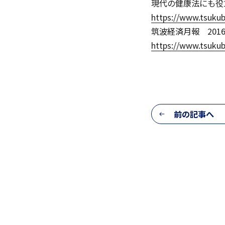
現代の健康法にも役
https://www.tsukub
筑波経済月報 201
https://www.tsukub
生活の様子
前の記事へ
施設紹介
学習支援 e-Dorm Lab