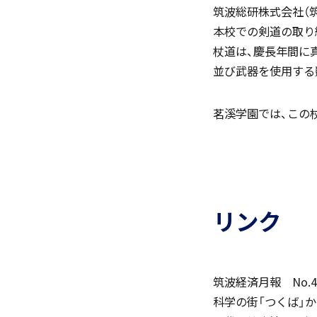
筑波総研株式会社（筑
本校での剣道の取り
杖道は、慶長年間に
並び武器を使用する
「SDGs」の取り組みについて
茗溪学園では、この
(
リンク
いじめ防止基本方針
筑波経済月報 No.41 
科学の街「つくば」か
学園寮