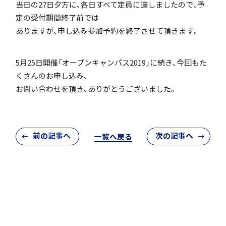
当日の27日夕方に、各日すべて定員に達しましたので、予
「SDGs」の取り組みについて
定の受付期間終了前では
ありますが、申し込み参加予約を終了させて頂きます。
5月25日開催「オープンキャンパス2019」に続き、今回もた
くさんのお申し込み、
お問い合わせを頂き、ありがとうございました。
いじめ防止基本方針
前の記事へ
次の記事へ
一覧へ戻る
特色
茗溪ジェネラルクラス（MG）