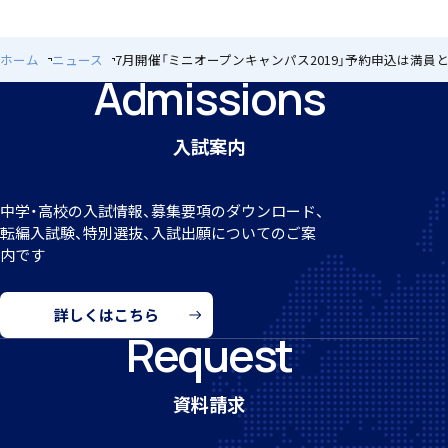
ホーム
ニュース
7月開催「ミニオープンキャンパス2019」予約申込は満員
Admissions
アカデミアクラス（AC）
閉じる
入試案内
中学・高校の入試情報、募集要項のダウンロード、
国際バカロレア（IB）クラス
転編
入試験、特別選抜、入試出願についてのご案
内です
詳しくはこちら
Request
スーパーサイエンスハイスクール(SSH)
資料請求