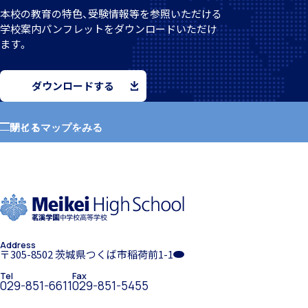
本校の教育の特色、受験情報等を参照いただける
学校案
内パンフレットをダウンロードいただけ
ます。
個人課題研究
ダウンロードする
サイトマップをみる
閉じる
国内・海外研修旅行
ホーム
学園紹介
Address
学校長挨拶
〒305-8502 茨城県つくば市稲荷前1-1
キャンプ
Tel
Fax
029-851-6611
029-851-5455