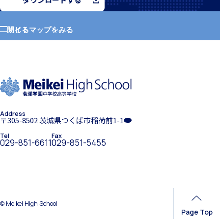
サイトマップをみる
閉じる
ホーム
希望制海外研修制度
学園紹介
Address
学校長挨拶
〒305-8502 茨城県つくば市稲荷前1-1
Tel
Fax
帰国生支援
029-851-6611
029-851-5455
年間行事・課外活動
© Meikei High School
Page Top
海外からの留学生受け入れ