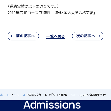
（進路実績は以下の通りです。）
2019年度 IBコース第1期生 「海外・国内大学合格実績」
閉じる
個人課題研究
前の記事へ
次の記事へ
一覧へ戻る
国内・海外研修旅行
キャンプ
ホーム
ニュース
国際バカロレア「All English DPコース」2022年開設予定
Admissions