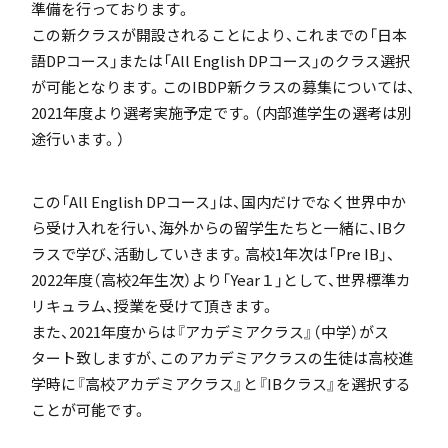
準備を行っております。
「SDGs」の取り組みについて
この新クラスが開設されることにより、これまでの「日本
語DPコース」または「All English DPコース」のクラス選択
が可能となります。このIBDP新クラスの募集については、
2021年度より選考実施予定です。（内部進学生の選考は別
途行います。）
いじめ防止基本方針
この「All English DPコース」は、国内だけでなく世界中か
ら受け入れを行い、海外からの留学生たちと一緒に、IBク
ラスで学び、活動していきます。高校1年次は「Pre IB」、
2022年度（高校2年生次）より「Year１」として、世界標準カ
特色
リキュラム、授業を受けて頂きます。
また、2021年度からは『アカデミアクラス』（中学）がス
タート致しますが、このアカデミアクラスの生徒は高校進
茗溪ジェネラルクラス（MG）
学時に『高校アカデミアクラス』と『IBクラス』を選択する
ことが可能です。