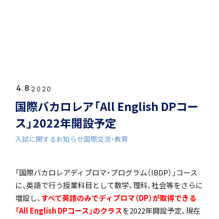
ホーム
学園紹介
4.8
学校長挨拶
2020
国際バカロレア「All English DPコー
ス」2022年開設予定
入試に関するお知らせ
国際交流・教育
年間行事・課外活動
「国際バカロレアディプロマ・プログラム（IBDP）」コース
に、英語で行う授業科目として数学、理科、社会等をさらに
増設し、
すべて英語のみでディプロマ（DP）が取得できる
「All English DPコース」のクラス
を2022年開設予定、現在