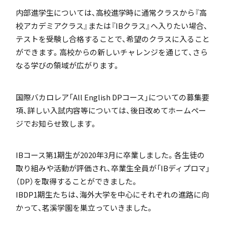
内部進学生については、高校進学時に通常クラスから『高
校アカデミアクラス』または『IBクラス』へ入りたい場合、
テストを受験し合格することで、希望のクラスに入ること
アカデミアクラス（AC）
ができます。高校からの新しいチャレンジを通じて、さら
なる学びの領域が広がります。
国際バカロレア「All English DPコース」についての募集要
項、詳しい入試内容等については、後日改めてホームペー
国際バカロレア（IB）クラス
ジでお知らせ致します。
IBコース第1期生が2020年3月に卒業しました。各生徒の
取り組みや活動が評価され、卒業生全員が「IBディプロマ」
（DP）を取得することができました。
スーパーサイエンスハイスクール(SSH)
IBDP1期生たちは、海外大学を中心にそれぞれの進路に向
かって、茗溪学園を巣立っていきました。