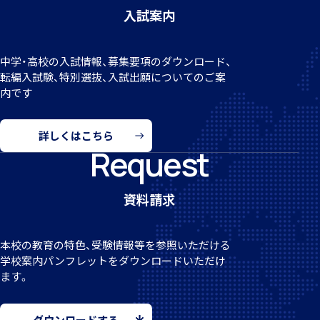
入試案内
クラブ活動
中学・高校の入試情報、募集要項のダウンロード、
転編
入試験、特別選抜、入試出願についてのご案
内です
詳しくはこちら
Request
MEIKEI ART GALLERY
資料請求
国際教育
本校の教育の特色、受験情報等を参照いただける
学校案
内パンフレットをダウンロードいただけ
ます。
留学制度
ダウンロードする