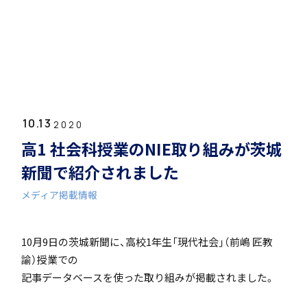
ホーム
学園紹介
10.13
学校長挨拶
2020
高1 社会科授業のNIE取り組みが茨城
新聞で紹介されました
メディア掲載情報
年間行事・課外活動
10月9日の茨城新聞に、高校1年生「現代社会」（前嶋 匠教
諭）授業での
記事データベースを使った取り組みが掲載されました。