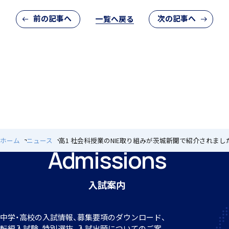
前の記事へ
次の記事へ
一覧へ戻る
アカデミアクラス（AC）
国際バカロレア（IB）クラス
閉じる
ホーム
ニュース
高1 社会科授業のNIE取り組みが茨城新聞で紹介されまし
Admissions
入試案内
スーパーサイエンスハイスクール(SSH)
中学・高校の入試情報、募集要項のダウンロード、
転編
入試験、特別選抜、入試出願についてのご案