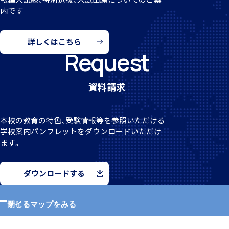
内です
詳しくはこちら
個人課題研究
Request
資料請求
国内・海外研修旅行
本校の教育の特色、受験情報等を参照いただける
学校案
内パンフレットをダウンロードいただけ
ます。
ダウンロードする
キャンプ
サイトマップをみる
閉じる