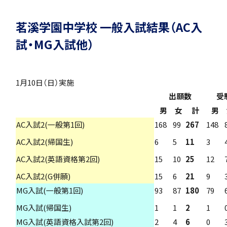
「SDGs」の取り組みについて
茗溪学園中学校 一般入試結果（AC入
試・MG入試他）
1月10日（日）実施
いじめ防止基本方針
出願数
受
男
女
計
男
AC入試2(一般第1回)
168
99
267
148
AC入試2(帰国生)
6
5
11
3
特色
AC入試2(英語資格第2回)
15
10
25
12
AC入試2(G併願)
15
6
21
9
MG入試(一般第1回)
93
87
180
79
茗溪ジェネラルクラス（MG）
MG入試(帰国生)
1
1
2
1
MG入試(英語資格入試第2回)
2
4
6
0