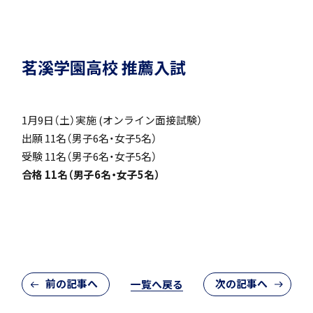
個人課題研究
茗溪学園高校 推薦入試
1月9日（土）実施 (オンライン面接試験）
閉じる
出願 11名（男子6名・女子5名）
受験 11名（男子6名・女子5名）
国内・海外研修旅行
合格 11名（男子6名・女子5名）
キャンプ
前の記事へ
次の記事へ
一覧へ戻る