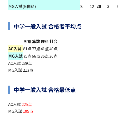
MG入試(G併願)
8
12
20
3
アカデミアクラス（AC）
中学一般入試 合格者平均点
国語
算数
理科
社会
AC入試
81点
77点
41点
40点
MG入試
75点
66点
36点
36点
国際バカロレア（IB）クラス
AC入試 239点
MG入試 213点
中学一般入試 合格最低点
スーパーサイエンスハイスクール(SSH)
AC入試
225点
MG入試
195点