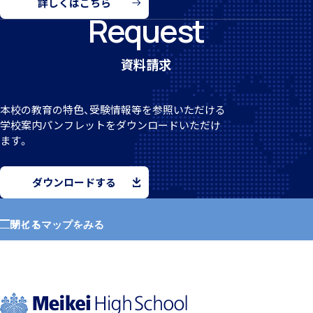
詳しくはこちら
Request
資料請求
希望制海外研修制度
本校の教育の特色、受験情報等を参照いただける
学校案
内パンフレットをダウンロードいただけ
ます。
ダウンロードする
帰国生支援
サイトマップをみる
閉じる
ホーム
学園紹介
海外からの留学生受け入れ