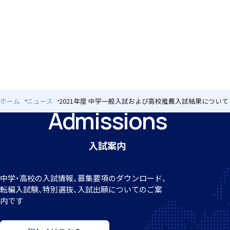
クラブ活動
ホーム
ニュース
2021年度 中学一般入試および高校推薦入試結果について
Admissions
MEIKEI ART GALLERY
入試案内
国際教育
中学・高校の入試情報、募集要項のダウンロード、
転編
入試験、特別選抜、入試出願についてのご案
内です
留学制度