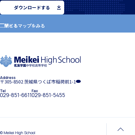
ダウンロードする
サイトマップをみる
閉じる
希望制海外研修制度
ホーム
学園紹介
Address
学校長挨拶
〒305-8502 茨城県つくば市稲荷前1-1
帰国生支援
Tel
Fax
029-851-6611
029-851-5455
年間行事・課外活動
海外からの留学生受け入れ
© Meikei High School