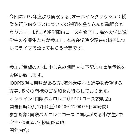
「SDGs」の取り組みについて
今回は2022年度より開設する、オールイングリッシュで授
業を行うIBクラスについての説明を盛り込んだ説明会と
なります。また、茗溪学園IBコースを修了し、海外大学に進
学中の卒業生たちが参加し、本校在学時や現在の様子につ
いてライブで語ってもらう予定です。
いじめ防止基本方針
参加ご希望の方は、申し込み期間内に下記より事前予約を
お願い致します。
IBDP取得に興味がある方、海外大学への進学を希望する
特色
方等、多くの皆様のご参加をお待ちしております。
オンライン「国際バカロレア（IBDP）コース説明会」
開催日時：7月17日（土）10:30～12:00（※日本時間）
参加対象：国際バカロレアコースに関心がある小学生、中
茗溪ジェネラルクラス（MG）
学生・保護者、学校関係者他
開催内容：