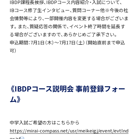
IBDP課程長挨拶、IBDPコース内容紹介・入試について、
IBコース修了生インタビュー、質問コーナー他※今後の社
会情勢等により、一部開催内容を変更する場合がございま
アカデミアクラス（AC）
す。また、質疑応答の関係で、イベント終了時間を延長す
る場合がございますので、あらかじめご了承下さい。
申込期間：7月1日（木）～7月17日（土）（開始直前まで申込
可）
国際バカロレア（IB）クラス
《IBDPコース説明会 事前登録フォー
ム》
スーパーサイエンスハイスクール(SSH)
中学入試ご希望の方はこちらから
https://mirai-compass.net/usr/meikeigj/event/evtInd
ex.jsf