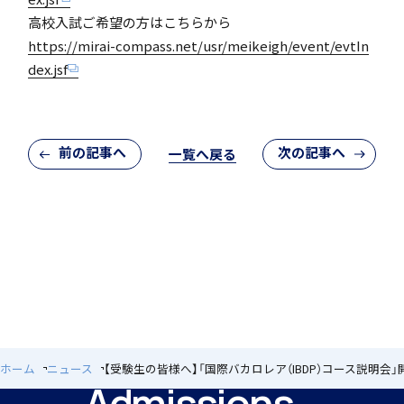
高校入試ご希望の方はこちらから
https://mirai-compass.net/usr/meikeigh/event/evtIn
dex.jsf
閉じる
個人課題研究
前の記事へ
次の記事へ
一覧へ戻る
国内・海外研修旅行
キャンプ
ホーム
ニュース
【受験生の皆様へ】「国際バカロレア（IBDP）コース説明会
Admissions