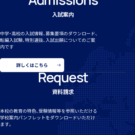
入試案内
クラブ活動
中学・高校の入試情報、募集要項のダウンロード、
転編
入試験、特別選抜、入試出願についてのご案
内です
詳しくはこちら
MEIKEI ART GALLERY
Request
資料請求
国際教育
本校の教育の特色、受験情報等を参照いただける
学校案
内パンフレットをダウンロードいただけ
ます。
留学制度