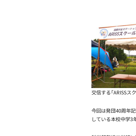
「SDGs」の取り組みについて
(
いじめ防止基本方針
交信する「ARISS
今回は発団40周年
している本校中学3
学園寮