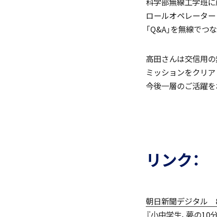
科学部無線工学班に
ロールオペレーター
「Q&A」を無線でつ
生活の様子
高田さんは交信用の
ミッションをクリア
今後一層のご活躍を
施設紹介
リンク：
学習支援 e-Dorm Lab
朝日新聞デジタル 8
『小中学生、夢の10分