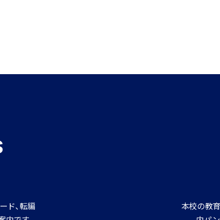
s
ード、転編
本校の教育
案内です
内パン