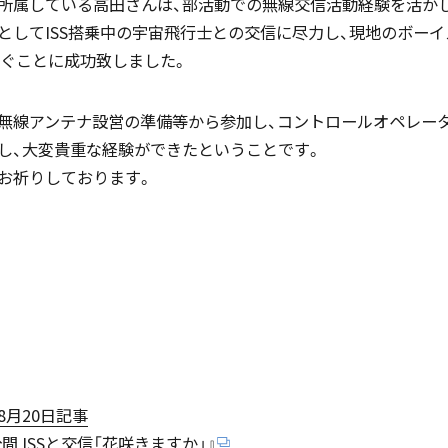
所属している高田さんは、部活動での無線交信活動経験を活かし
中学入試情報
としてISS搭乗中の宇宙飛行士との交信に尽力し、現地のボーイ
なぐことに成功致しました。
国内・海外研修旅行
無線アンテナ設営の準備等から参加し、コントロールオペレー
し、大変貴重な経験ができたということです。
高校入試情報
お祈りしております。
キャンプ
転編入試験
クラブ活動
月20日記事
間 ISSと交信「花咲きますか」』