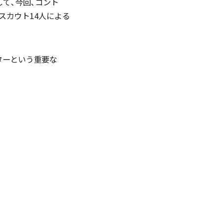
て、今回、コント
スカウト14人による
ターという重要な