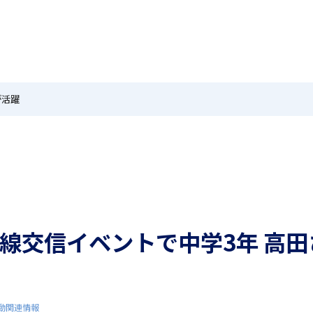
MEIKEI TIMES
在校生・保護者の方へ
卒業生
ホーム
ニュース
学園紹介
特色
国際教育
が活躍
茗溪ジェネラルクラス（MG）
留学制度
無線交信イベントで中学3年 高
アカデミアクラス（AC）
希望制海外研修制度
動関連情報