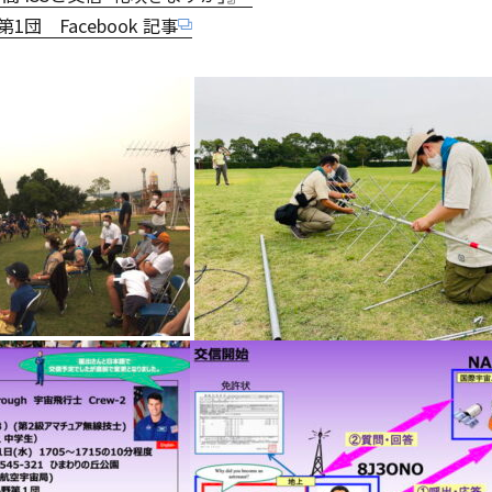
進路情報
団 Facebook 記事
MEIKEI ART GALLERY
進路実績
閉じる