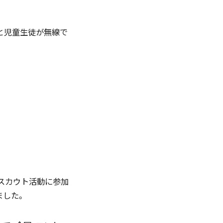
English
）と児童生徒が無線で
お問い合わせ
資料ダウンロード
イスカウト活動に参加
ました。