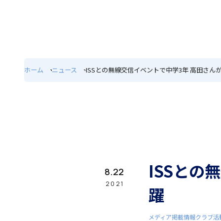
ホーム
特色
ホーム
ニュース
ISSとの無線交信イベントで中学3年 高田さん
学園紹介
学校長挨拶
ISSとの
8.22
2021
躍
メディア掲載情報
クラブ活
年間行事・課外活動