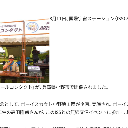
8月11日、国際宇宙ステーション（ISS
国際バカロレア（IB）クラス
帰国生支援
スーパーサイエンスハイスクール
海外からの留学生受け入れ
SSH)
スクールコンタクト」が、兵庫県小野市で開催されました。
入試案内
記念として、ボーイスカウト小野第１団が企画、実施され、ボー
個人課題研究
年生の高田隆甫さんが、このISSとの無線交信イベントに参加し