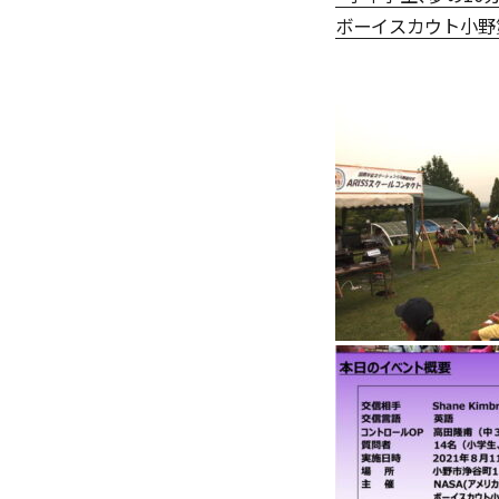
ボーイスカウト小野第1
寮生インタビュー
寮スタッフからご挨拶
寮生活Q＆A