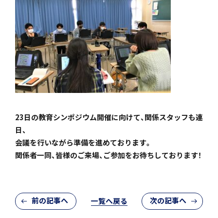
個人課題研究
閉じる
国内・海外研修旅行
23日の教育シンポジウム開催に向けて、関係スタッフも連
日、
会議を行いながら準備を進めております。
関係者一同、皆様のご来場、ご参加をお待ちしております！
キャンプ
前の記事へ
次の記事へ
一覧へ戻る