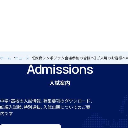
クラブ活動
ホーム
ニュース
【教育シンポジウム会場参加の皆様へ】ご来場のお客様へ
Admissions
MEIKEI ART GALLERY
入試案内
国際教育
中学・高校の入試情報、募集要項のダウンロード、
転編
入試験、特別選抜、入試出願についてのご案
内です
留学制度