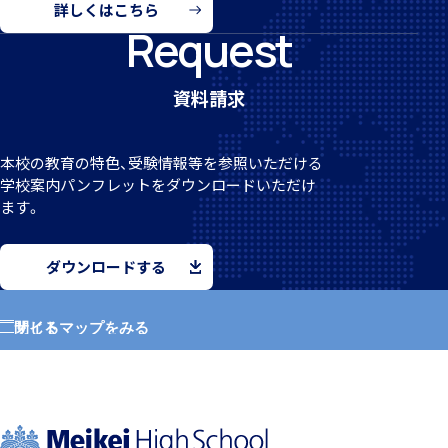
詳しくはこちら
Request
資料請求
希望制海外研修制度
本校の教育の特色、受験情報等を参照いただける
学校案
内パンフレットをダウンロードいただけ
ます。
ダウンロードする
帰国生支援
サイトマップをみる
閉じる
ホーム
学園紹介
海外からの留学生受け入れ