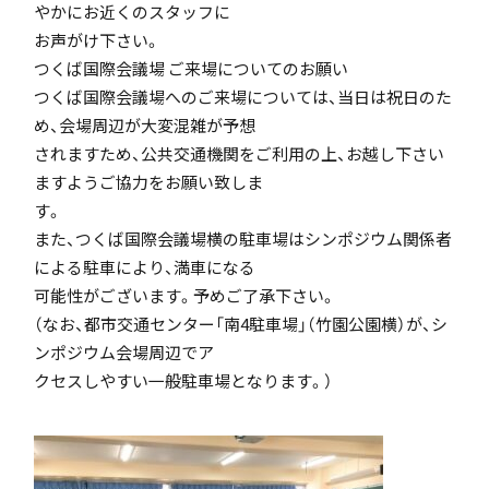
やかにお近くのスタッフに
お声がけ下さい。
つくば国際会議場 ご来場についてのお願い
アカデミアクラス（AC）
つくば国際会議場へのご来場については、当日は祝日のた
め、会場周辺が大変混雑が予想
されますため、公共交通機関をご利用の上、お越し下さい
ますようご協力をお願い致しま
す。
また、つくば国際会議場横の駐車場はシンポジウム関係者
国際バカロレア（IB）クラス
による駐車により、満車になる
可能性がございます。予めご了承下さい。
（なお、都市交通センター「南4駐車場」（竹園公園横）が、シ
ンポジウム会場周辺でア
クセスしやすい一般駐車場となります。）
スーパーサイエンスハイスクール(SSH)