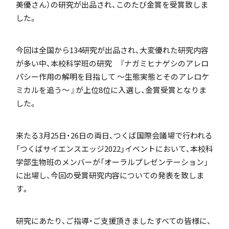
美優さん）の研究が出品され、このたび金賞を受賞致しま
「SDGs」の取り組みについて
した。
今回は全国から134研究が出品され、大変優れた研究内容
が多い中、本校科学班の研究 『ナガミヒナゲシのアレロ
パシー作用の解明を目指して ～生態実態とそのアレロケ
ミカルを追う～ 』が上位8位に入選し、金賞受賞となりま
いじめ防止基本方針
した。
来たる3月25日・26日の両日、つくば国際会議場で行われる
特色
「つくばサイエンスエッジ2022」イベントにおいて、本校科
学部生物班のメンバーが「オーラルプレゼンテーション」
に出場し、今回の受賞研究内容についての発表を致しま
す。
茗溪ジェネラルクラス（MG）
研究にあたり、ご指導・ご支援頂きましたすべての皆様に、