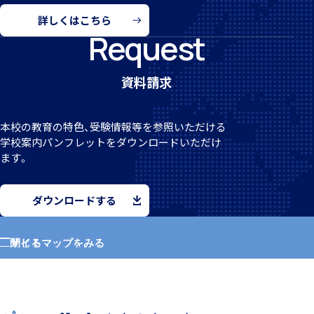
詳しくはこちら
Request
クラブ活動
資料請求
本校の教育の特色、受験情報等を参照いただける
学校案
内パンフレットをダウンロードいただけ
ます。
MEIKEI ART GALLERY
ダウンロードする
国際教育
サイトマップをみる
閉じる
ホーム
留学制度
学園紹介