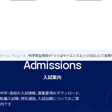
個人課題研究
ホーム
ニュース
科学部生物班が「つくばサイエンスエッジ2022」にて金賞
国内・海外研修旅行
Admissions
入試案内
中学・高校の入試情報、募集要項のダウンロード、
キャンプ
転編
入試験、特別選抜、入試出願についてのご案
内です