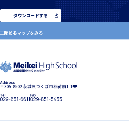
ダウンロードする
クラブ活動
サイトマップをみる
閉じる
ホーム
学園紹介
MEIKEI ART GALLERY
Address
学校長挨拶
〒305-8502 茨城県つくば市稲荷前1-1
Tel
Fax
国際教育
029-851-6611
029-851-5455
留学制度
年間行事・課外活動