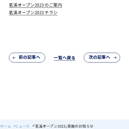
茗溪オープン2023 のご案内
茗溪オープン2023 チラシ
アカデミアクラス（AC）
前の記事へ
次の記事へ
一覧へ戻る
国際バカロレア（IB）クラス
閉じる
スーパーサイエンスハイスクール(SSH)
ホーム
ニュース
「茗溪オープン2023」実施のお知らせ