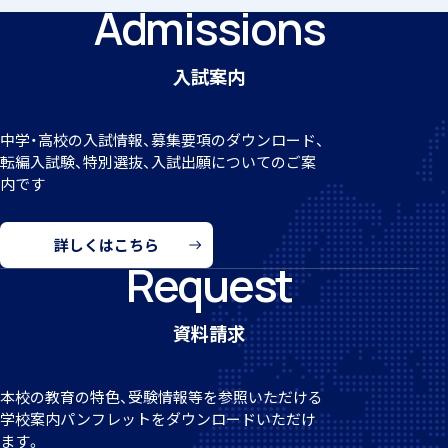
Admissions
入試案内
個人課題研究
中学・高校の入試情報、募集要項のダウンロード、
転編
入試験、特別選抜、入試出願についてのご案
内です
国内・海外研修旅行
詳しくはこちら
Request
資料請求
キャンプ
本校の教育の特色、受験情報等を参照いただける
学校案
内パンフレットをダウンロードいただけ
ます。