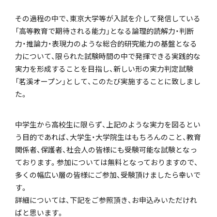
「SDGs」の取り組みについて
その過程の中で、東京大学等が入試を介して発信している
「高等教育で期待される能力」となる論理的読解力・判断
力・推論力・表現力のような総合的研究能力の基盤となる
力について、限られた試験時間の中で発揮できる実践的な
実力を形成することを目指し、新しい形の実力判定試験
「茗溪オープン」として、このたび実施することに致しまし
いじめ防止基本方針
た。
中学生から高校生に限らず、上記のような実力を図るとい
う目的であれば、大学生・大学院生はもちろんのこと、教育
特色
関係者、保護者、社会人の皆様にも受験可能な試験となっ
ております。参加については無料となっておりますので、
多くの幅広い層の皆様にご参加、受験頂けましたら幸いで
茗溪ジェネラルクラス（MG）
す。
詳細については、下記をご参照頂き、お申込みいただけれ
ばと思います。