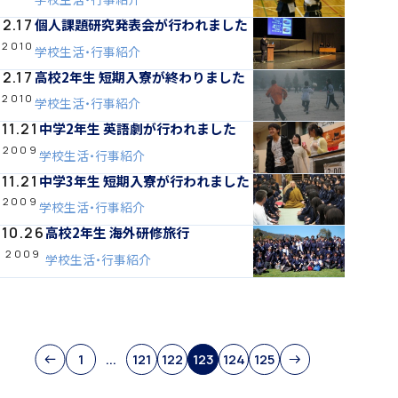
個人課題研究発表会が行われました
2.17
2010
学校生活・行事紹介
アカデミアクラス（AC）
高校2年生 短期入寮が終わりました
2.17
2010
学校生活・行事紹介
中学2年生 英語劇が行われました
11.21
2009
学校生活・行事紹介
中学3年生 短期入寮が行われました
11.21
2009
国際バカロレア（IB）クラス
学校生活・行事紹介
高校2年生 海外研修旅行
10.26
2009
学校生活・行事紹介
スーパーサイエンスハイスクール(SSH)
1
...
121
122
123
124
125
閉じる