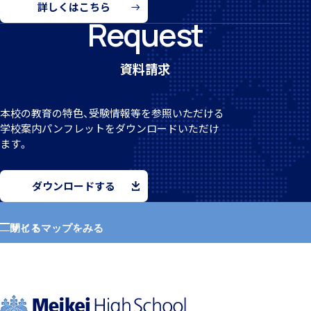
詳しくはこちら
Request
クラブ活動
資料請求
本校の教育の特色、受験情報等を参照いただける
学校案
内パンフレットをダウンロードいただけ
ます。
MEIKEI ART GALLERY
ダウンロードする
サイトマップをみる
閉じる
国際教育
ホーム
学園紹介
留学制度