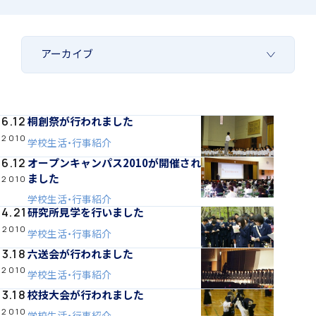
「SDGs」の取り組みについて
桐創祭が行われました
6.12
いじめ防止基本方針
2010
学校生活・行事紹介
オープンキャンパス2010が開催され
6.12
ました
2010
学校生活・行事紹介
特色
研究所見学を行いました
4.21
2010
学校生活・行事紹介
六送会が行われました
3.18
茗溪ジェネラルクラス（MG）
2010
学校生活・行事紹介
校技大会が行われました
3.18
2010
学校生活・行事紹介