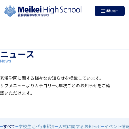
茗溪学園中学校高等学校
メニュー
閉じる
ホーム
学園紹介
ニュース
学校長挨拶
News
茗溪学園に関する様々なお知らせを掲載しています。
サブメニューよりカテゴリー、年次ごとのお知らせをご確
認いただけます。
年間行事・課外活動
すべて
学校生活・行事紹介
入試に関するお知らせ
イベント情