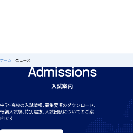
個人課題研究
ホーム
ニュース
Admissions
国内・海外研修旅行
入試案内
中学・高校の入試情報、募集要項のダウンロード、
転編
入試験、特別選抜、入試出願についてのご案
キャンプ
内です