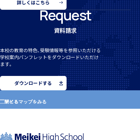
詳しくはこちら
Request
クラブ活動
資料請求
本校の教育の特色、受験情報等を参照いただける
学校案
内パンフレットをダウンロードいただけ
ます。
MEIKEI ART GALLERY
ダウンロードする
サイトマップをみる
閉じる
国際教育
ホーム
学園紹介
留学制度