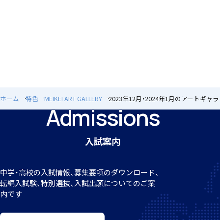
個人課題研究
ホーム
特色
MEIKEI ART GALLERY
2023年12月・2024年1月のアートギャ
Admissions
国内・海外研修旅行
入試案内
中学・高校の入試情報、募集要項のダウンロード、
転編
入試験、特別選抜、入試出願についてのご案
キャンプ
内です