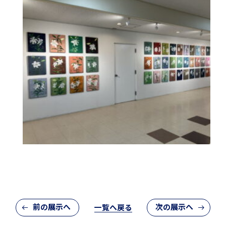
アカデミアクラス（AC）
国際バカロレア（IB）クラス
スーパーサイエンスハイスクール(SSH)
前の展示へ
次の展示へ
一覧へ戻る
閉じる