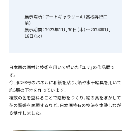
「SDGs」の取り組みについて
展示場所： アートギャラリーA （高校昇降口
前）
展示期間： 2023年11月30日（木）～2024年1月
16日（火）
いじめ防止基本方針
日本画の画材と技術を用いて描いた「ユリ」の作品展で
す。
今回はF8号のパネルに和紙を貼り、箔や水干絵具を用いて
特色
約5層の下地を作っています。
複数の色を重ねることで陰影をつくり、絵の具をぼかして
花の質感を表現するなど、日本画特有の技法を体験しなが
茗溪ジェネラルクラス（MG）
ら制作しました。