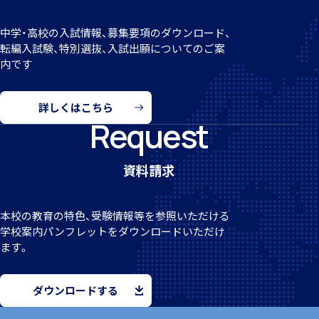
転編入試験
中学・高校の入試情報、募集要項のダウンロード、
転編
入試験、特別選抜、入試出願についてのご案
内です
進路情報
詳しくはこちら
Request
進路実績
資料請求
本校の教育の特色、受験情報等を参照いただける
学校案
内パンフレットをダウンロードいただけ
学園寮
ます。
ダウンロードする
生活の様子