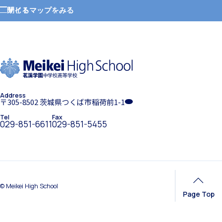
サイトマップをみる
閉じる
ホーム
学園紹介
施設紹介
Address
学校長挨拶
〒305-8502 茨城県つくば市稲荷前1-1
Tel
Fax
029-851-6611
029-851-5455
学習支援 e-Dorm Lab
年間行事・課外活動
© Meikei High School
Page Top
寮生インタビュー