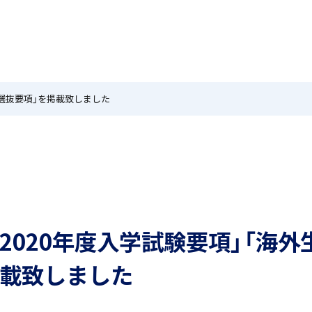
MEIKEI TIMES
在校生・保護者の方へ
卒業生
ホーム
ニュース
学園紹介
特色
国際教育
別選抜要項」を掲載致しました
茗溪ジェネラルクラス（MG）
留学制度
2020年度入学試験要項」「海
アカデミアクラス（AC）
希望制海外研修制度
掲載致しました