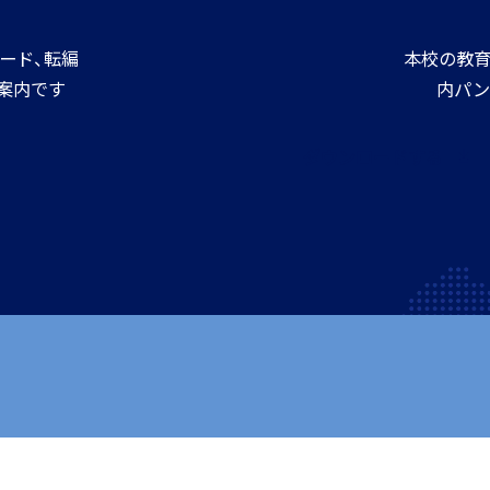
進路情報
ード、転編
本校の教育
MEIKEI ART GALLERY
案内です
内パン
進路実績
ダウンロードする