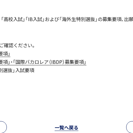
試」「高校入試」「IB入試」および「海外生特別選抜」の募集要項、
国際バカロレア（IB）クラス
帰国生支援
ご確認ください。
要項」
要項」・「国際バカロレア（IBDP）募集要項」
スーパーサイエンスハイスクール
海外からの留学生受け入れ
特別選抜」入試要項
SSH)
入試案内
個人課題研究
一覧へ戻る