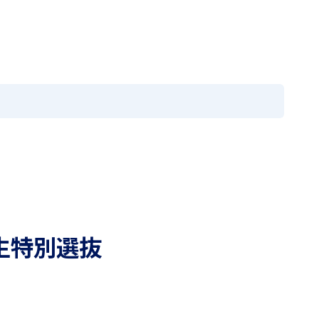
の方へ
採用情報
お問い合わせ
閉じる
メニュー
EN
国際教育
学園寮
進路情報
入試案内
アクセス
ニュース
アクセス
MEIKEI TIMES
卒業生の方へ
在学生・保護者の方へ
外生特別選抜
採用情報