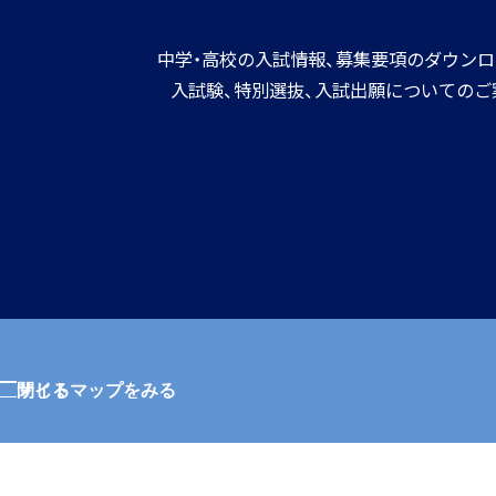
中学・高校の入試情報、募集要項のダウンロ
入試験、特別選抜、入試出願についてのご
寮生インタビュー
詳しくはこちら
寮スタッフからご挨拶
サイトマップをみる
閉じる
寮生活Q＆A