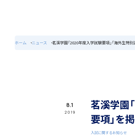
ホーム
特色
ホーム
ニュース
茗溪学園「2020年度入学試験要項」「海外生特
学園紹介
学校長挨拶
茗溪学園「
8.1
2019
要項」を
入試に関するお知らせ
年間行事・課外活動