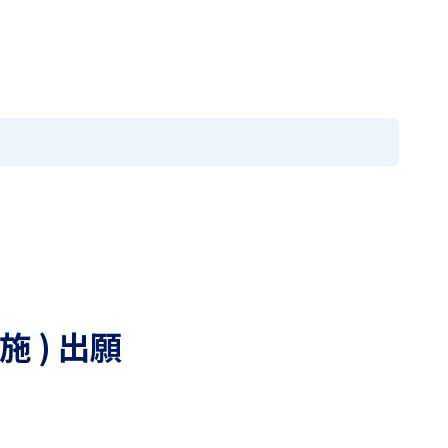
の方へ
採用情報
お問い合わせ
閉じる
メニュー
EN
国際教育
学園寮
進路情報
入試案内
アクセス
ニュース
アクセス
MEIKEI TIMES
卒業生の方へ
在学生・保護者の方へ
施 ) 出願
採用情報