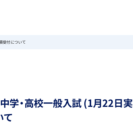
MEIKEI TIMES
在校生・保護者の方へ
卒業生
ホーム
ニュース
学園紹介
特色
国際教育
 出願受付について
茗溪ジェネラルクラス（MG）
留学制度
 中学・高校一般入試 (1月22日実
アカデミアクラス（AC）
希望制海外研修制度
いて