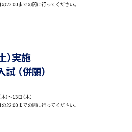
の22:00までの間に行ってください。
中学入試情報
国内・海外研修旅行
高校入試情報
（土）実施
キャンプ
入試 （併願）
転編入試験
（木）～13日（木）
の22:00までの間に行ってください。
閉じる
クラブ活動