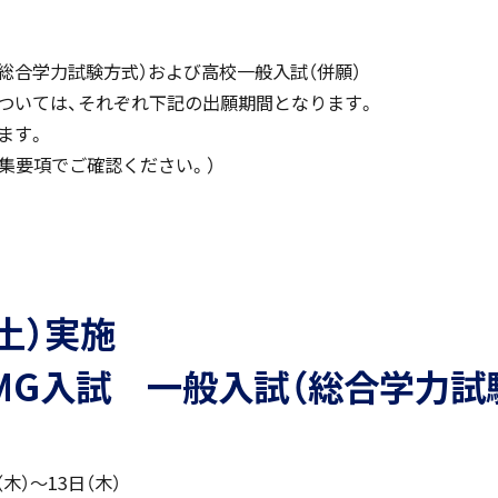
般（総合学力試験方式）および高校一般入試（併願）
国際バカロレア（IB）クラス
帰国生支援
ついては、それぞれ下記の出願期間となります。
ます。
募集要項でご確認ください。）
スーパーサイエンスハイスクール
海外からの留学生受け入れ
SSH)
（土）実施
・MG入試 一般入試（総合学力試
入試案内
個人課題研究
（木）～13日（木）