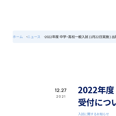
ホーム
特色
ホーム
ニュース
2022年度 中学・高校一般入試 (1月22日実施 )
学園紹介
学校長挨拶
2022年度
12.27
2021
受付につ
入試に関するお知らせ
年間行事・課外活動