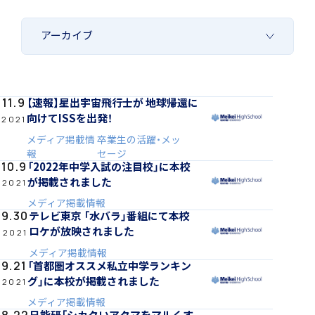
「SDGs」の取り組みについて
【速報】星出宇宙飛行士が 地球帰還に
11.9
向けてISSを出発！
2021
いじめ防止基本方針
メディア掲載情
卒業生の活躍・メッ
報
セージ
「2022年中学入試の注目校」に本校
10.9
が掲載されました
2021
特色
メディア掲載情報
テレビ東京 「水バラ」番組にて本校
9.30
ロケが放映されました
2021
メディア掲載情報
「首都圏オススメ私立中学ランキン
9.21
茗溪ジェネラルクラス（MG）
グ」に本校が掲載されました
2021
メディア掲載情報
日能研「シカクいアタマをマルくす