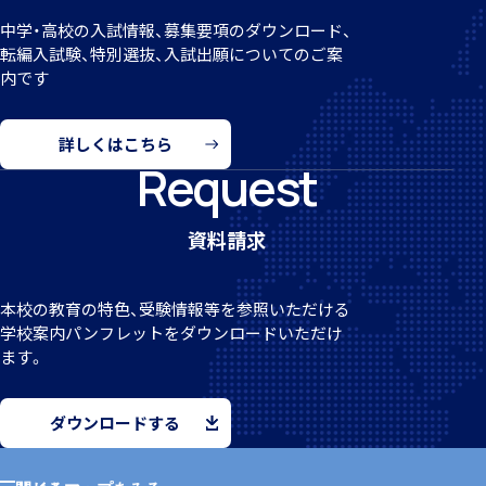
中学・高校の入試情報、募集要項のダウンロード、
転編
入試験、特別選抜、入試出願についてのご案
内です
クラブ活動
詳しくはこちら
Request
資料請求
MEIKEI ART GALLERY
本校の教育の特色、受験情報等を参照いただける
学校案
内パンフレットをダウンロードいただけ
ます。
国際教育
ダウンロードする
留学制度