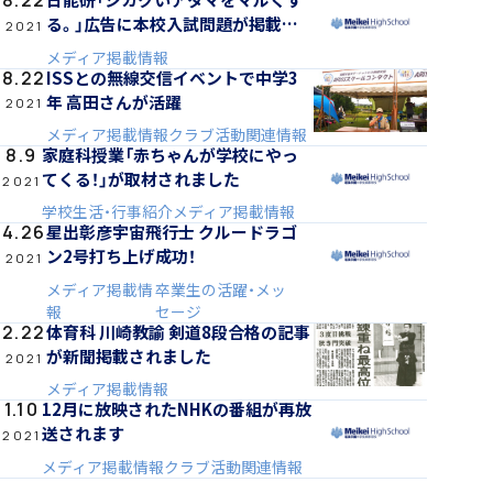
8.22
る。」広告に本校入試問題が掲載さ
2021
れます
メディア掲載情報
ISSとの無線交信イベントで中学3
8.22
アカデミアクラス（AC）
年 高田さんが活躍
2021
メディア掲載情報
クラブ活動関連情報
家庭科授業「赤ちゃんが学校にやっ
8.9
てくる！」が取材されました
2021
学校生活・行事紹介
メディア掲載情報
星出彰彦宇宙飛行士 クルードラゴ
4.26
国際バカロレア（IB）クラス
ン2号打ち上げ成功！
2021
メディア掲載情
卒業生の活躍・メッ
報
セージ
体育科 川崎教諭 剣道8段合格の記事
2.22
が新聞掲載されました
2021
メディア掲載情報
12月に放映されたNHKの番組が再放
1.10
スーパーサイエンスハイスクール(SSH)
送されます
2021
メディア掲載情報
クラブ活動関連情報