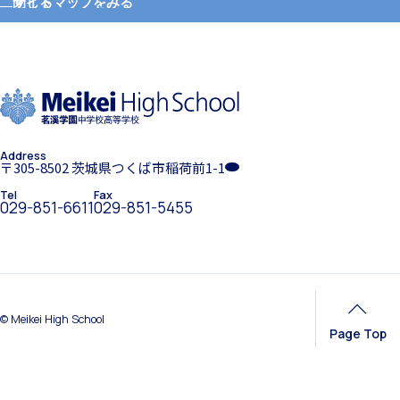
サイトマップをみる
閉じる
ホーム
学園紹介
希望制海外研修制度
Address
学校長挨拶
〒305-8502 茨城県つくば市稲荷前1-1
Tel
Fax
029-851-6611
029-851-5455
帰国生支援
年間行事・課外活動
© Meikei High School
Page Top
海外からの留学生受け入れ