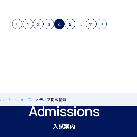
閉じる
1
2
3
4
5
...
11
個人課題研究
国内・海外研修旅行
ホーム
ニュース
メディア掲載情報
Admissions
キャンプ
入試案内