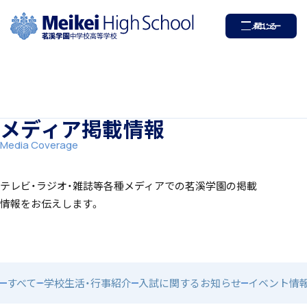
茗溪学園中学校高等学校
メニュー
閉じる
ホーム
学園紹介
メディア掲載情報
学校長挨拶
Media Coverage
テレビ・ラジオ・雑誌等各種メディアでの茗溪学園の掲載
情報をお伝えします。
年間行事・課外活動
すべて
学校生活・行事紹介
入試に関するお知らせ
イベント情