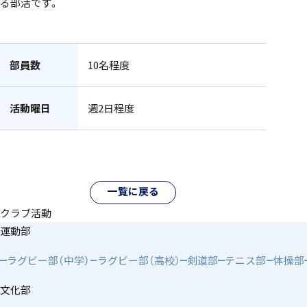
る部活です。
アカデミアクラス（AC）
部員数
10名程度
活動曜日
週2日程度
国際バカロレア（IB）クラス
一覧に戻る
クラブ活動
運動部
ラグビー部（中学）
ラグビー部（高校）
剣道部
テニス部
体操部
スーパーサイエンスハイスクール(SSH)
文化部