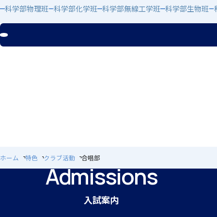
科学部物理班
科学部化学班
科学部無線工学班
科学部生物班
閉じる
個人課題研究
国内・海外研修旅行
ホーム
特色
クラブ活動
合唱部
Admissions
キャンプ
入試案内