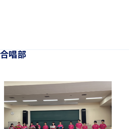
ホーム
学園紹介
合唱部
学校長挨拶
年間行事・課外活動