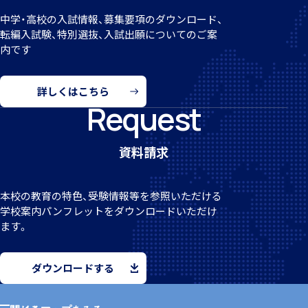
中学・高校の入試情報、募集要項のダウンロード、
転編
入試験、特別選抜、入試出願についてのご案
内です
クラブ活動
詳しくはこちら
Request
資料請求
MEIKEI ART GALLERY
本校の教育の特色、受験情報等を参照いただける
学校案
内パンフレットをダウンロードいただけ
ます。
国際教育
ダウンロードする
留学制度