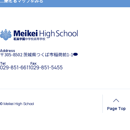
サイトマップをみる
閉じる
ホーム
学園紹介
希望制海外研修制度
Address
学校長挨拶
〒305-8502 茨城県つくば市稲荷前1-1
Tel
Fax
029-851-6611
029-851-5455
帰国生支援
年間行事・課外活動
© Meikei High School
Page Top
海外からの留学生受け入れ